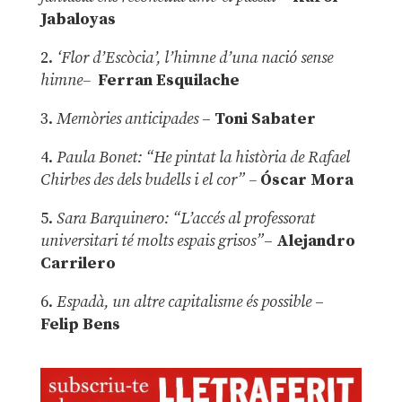
Jabaloyas
2.
‘Flor d’Escòcia’, l’himne d’una nació sense
himne–
Ferran Esquilache
3.
Memòries anticipades
–
Toni Sabater
4.
Paula Bonet: “He pintat la història de Rafael
Chirbes des dels budells i el cor” –
Óscar Mora
5.
Sara Barquinero: “L’accés al professorat
universitari té molts espais grisos”
–
Alejandro
Carrilero
6.
Espadà, un altre capitalisme és possible
–
Felip Bens