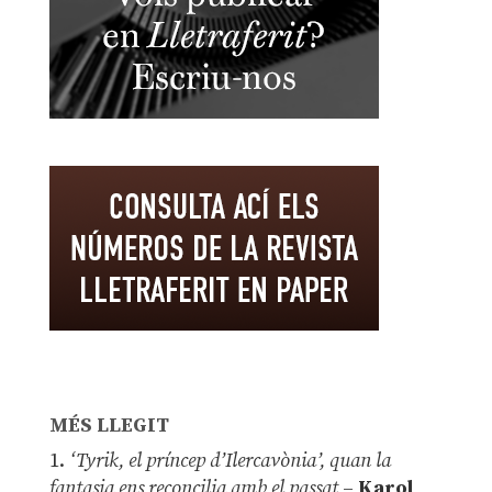
MÉS LLEGIT
1.
‘Tyrik, el príncep d’Ilercavònia’, quan la
fantasia ens reconcilia amb el passat
–
Karol