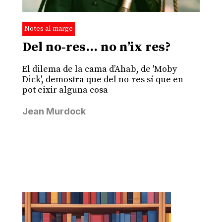
Notes al marge
Del no-res… no n’ix res?
El dilema de la cama d’Ahab, de 'Moby
Dick', demostra que del no-res sí que en
pot eixir alguna cosa
Jean Murdock