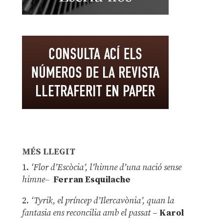
MÉS LLEGIT
1.
‘Flor d’Escòcia’, l’himne d’una nació sense
himne–
Ferran Esquilache
2.
‘Tyrik, el príncep d’Ilercavònia’, quan la
fantasia ens reconcilia amb el passat
–
Karol