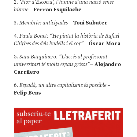
2.
‘Flor d’Escòcia’, l’himne d’una nació sense
himne–
Ferran Esquilache
3.
Memòries anticipades
–
Toni Sabater
4.
Paula Bonet: “He pintat la història de Rafael
Chirbes des dels budells i el cor” –
Óscar Mora
5.
Sara Barquinero: “L’accés al professorat
universitari té molts espais grisos”
–
Alejandro
Carrilero
6.
Espadà, un altre capitalisme és possible
–
Felip Bens