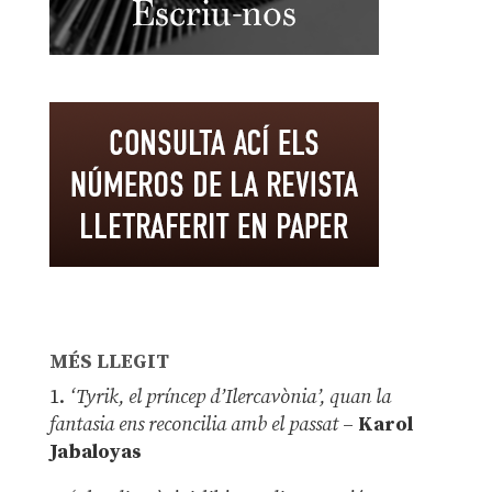
MÉS LLEGIT
1.
‘Tyrik, el príncep d’Ilercavònia’, quan la
fantasia ens reconcilia amb el passat
–
Karol
Jabaloyas