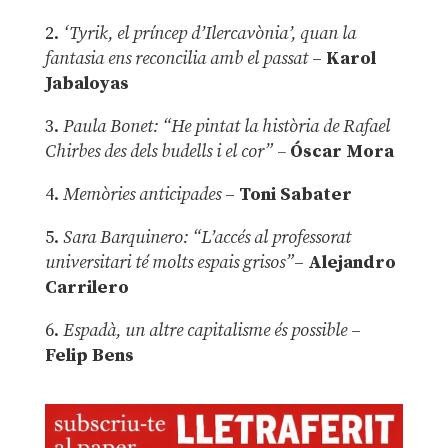
2.
‘Tyrik, el príncep d’Ilercavònia’, quan la
fantasia ens reconcilia amb el passat
–
Karol
Jabaloyas
3.
Paula Bonet: “He pintat la història de Rafael
Chirbes des dels budells i el cor” –
Óscar Mora
4.
Memòries anticipades
–
Toni Sabater
5.
Sara Barquinero: “L’accés al professorat
universitari té molts espais grisos”
–
Alejandro
Carrilero
6.
Espadà, un altre capitalisme és possible
–
Felip Bens