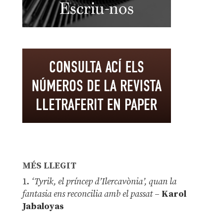
MÉS LLEGIT
1.
‘Tyrik, el príncep d’Ilercavònia’, quan la
fantasia ens reconcilia amb el passat
–
Karol
Jabaloyas