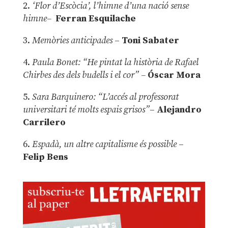
2.
‘Flor d’Escòcia’, l’himne d’una nació sense
himne–
Ferran Esquilache
3.
Memòries anticipades
–
Toni Sabater
4.
Paula Bonet: “He pintat la història de Rafael
Chirbes des dels budells i el cor” –
Óscar Mora
5.
Sara Barquinero: “L’accés al professorat
universitari té molts espais grisos”
–
Alejandro
Carrilero
6.
Espadà, un altre capitalisme és possible
–
Felip Bens