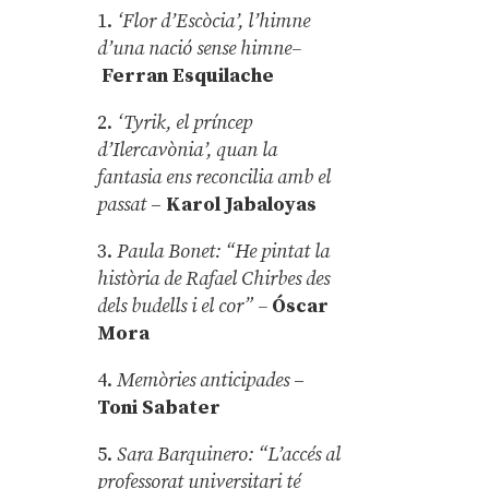
1.
‘Flor d’Escòcia’, l’himne
d’una nació sense himne–
Ferran Esquilache
2.
‘Tyrik, el príncep
d’Ilercavònia’, quan la
fantasia ens reconcilia amb el
passat
–
Karol Jabaloyas
3.
Paula Bonet: “He pintat la
història de Rafael Chirbes des
dels budells i el cor” –
Óscar
Mora
4.
Memòries anticipades
–
Toni Sabater
5.
Sara Barquinero: “L’accés al
professorat universitari té