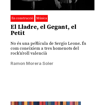
En construcció
Música
El Lladre, el Gegant, el
Petit
No és una pel·lícula de Sergio Leone. És
com coneixíem a tres homenots del
rock’n’roll valencià
Ramon Morera Soler