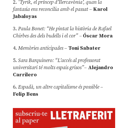
2.
‘Tyrik, el príncep d’Ilercavònia’, quan la
fantasia ens reconcilia amb el passat
–
Karol
Jabaloyas
3.
Paula Bonet: “He pintat la història de Rafael
Chirbes des dels budells i el cor” –
Óscar Mora
4.
Memòries anticipades
–
Toni Sabater
5.
Sara Barquinero: “L’accés al professorat
universitari té molts espais grisos”
–
Alejandro
Carrilero
6.
Espadà, un altre capitalisme és possible
–
Felip Bens