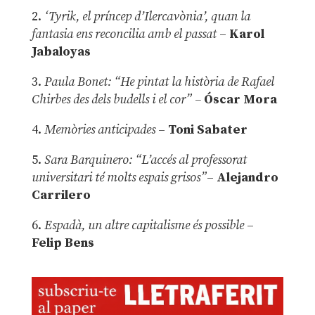
2.
‘Tyrik, el príncep d’Ilercavònia’, quan la
fantasia ens reconcilia amb el passat
–
Karol
Jabaloyas
3.
Paula Bonet: “He pintat la història de Rafael
Chirbes des dels budells i el cor” –
Óscar Mora
4.
Memòries anticipades
–
Toni Sabater
5.
Sara Barquinero: “L’accés al professorat
universitari té molts espais grisos”
–
Alejandro
Carrilero
6.
Espadà, un altre capitalisme és possible
–
Felip Bens