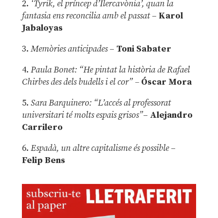
2.
‘Tyrik, el príncep d’Ilercavònia’, quan la
fantasia ens reconcilia amb el passat
–
Karol
Jabaloyas
3.
Memòries anticipades
–
Toni Sabater
4.
Paula Bonet: “He pintat la història de Rafael
Chirbes des dels budells i el cor” –
Óscar Mora
5.
Sara Barquinero: “L’accés al professorat
universitari té molts espais grisos”
–
Alejandro
Carrilero
6.
Espadà, un altre capitalisme és possible
–
Felip Bens