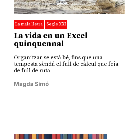
La mala lletra
Segle XXI
La vida en un Excel
quinquennal
Organitzar-se està bé, fins que una
tempesta s’endú el full de càlcul que feia
de full de ruta
Magda Simó