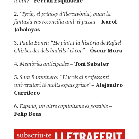
himne–
Ferran Esquilache
2.
‘Tyrik, el príncep d’Ilercavònia’, quan la
fantasia ens reconcilia amb el passat
–
Karol
Jabaloyas
3.
Paula Bonet: “He pintat la història de Rafael
Chirbes des dels budells i el cor” –
Óscar Mora
4.
Memòries anticipades
–
Toni Sabater
5.
Sara Barquinero: “L’accés al professorat
universitari té molts espais grisos”
–
Alejandro
Carrilero
6.
Espadà, un altre capitalisme és possible
–
Felip Bens