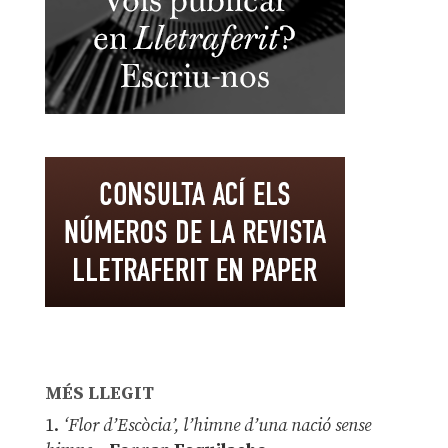
MÉS LLEGIT
1.
‘Flor d’Escòcia’, l’himne d’una nació sense