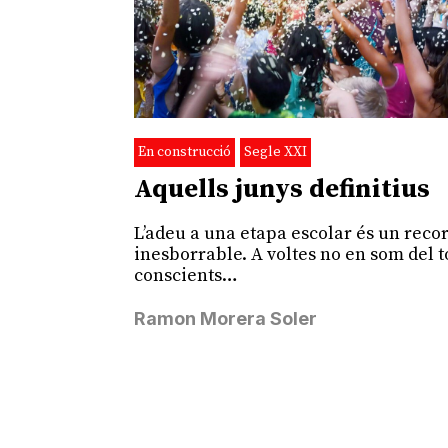
En construcció
Segle XXI
Aquells junys definitius
L’adeu a una etapa escolar és un reco
inesborrable. A voltes no en som del t
conscients…
Ramon Morera Soler