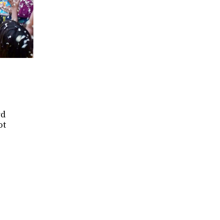
rd
ot