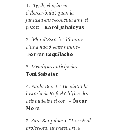
1.
‘Tyrik, el príncep
d’Ilercavònia’, quan la
fantasia ens reconcilia amb el
passat
–
Karol Jabaloyas
2.
‘Flor d’Escòcia’, l’himne
d’una nació sense himne–
Ferran Esquilache
3.
Memòries anticipades
–
Toni Sabater
4.
Paula Bonet: “He pintat la
història de Rafael Chirbes des
dels budells i el cor” –
Óscar
Mora
5.
Sara Barquinero: “L’accés al
professorat universitari té