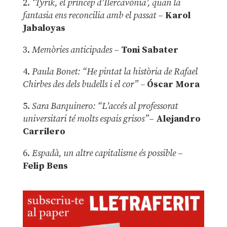
2.
‘Tyrik, el príncep d’Ilercavònia’, quan la
fantasia ens reconcilia amb el passat
–
Karol
Jabaloyas
3.
Memòries anticipades
–
Toni Sabater
4.
Paula Bonet: “He pintat la història de Rafael
Chirbes des dels budells i el cor” –
Óscar Mora
5.
Sara Barquinero: “L’accés al professorat
universitari té molts espais grisos”
–
Alejandro
Carrilero
6.
Espadà, un altre capitalisme és possible
–
Felip Bens