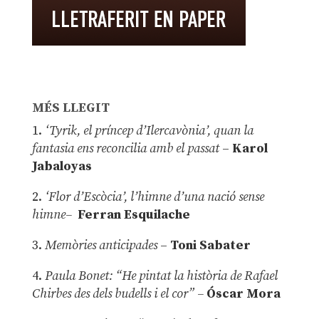
MÉS LLEGIT
1.
‘Tyrik, el príncep d’Ilercavònia’, quan la
fantasia ens reconcilia amb el passat
–
Karol
Jabaloyas
2.
‘Flor d’Escòcia’, l’himne d’una nació sense
himne–
Ferran Esquilache
3.
Memòries anticipades
–
Toni Sabater
4.
Paula Bonet: “He pintat la història de Rafael
Chirbes des dels budells i el cor” –
Óscar Mora