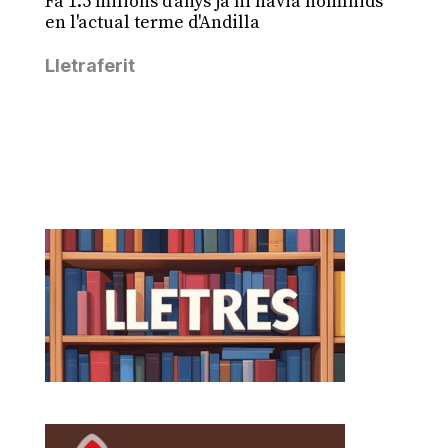
Fa 1.5 milions d'anys ja hi havia homínids
en l'actual terme d'Andilla
Lletraferit