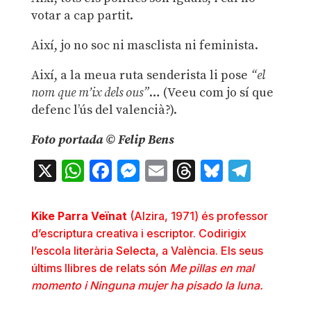
votar a cap partit.
Així, jo no soc ni masclista ni feminista.
Així, a la meua ruta senderista li pose
“el
nom que m’ix dels ous”
… (Veeu com jo sí que
defenc l’ús del valencià?).
Foto portada © Felip Bens
X
WhatsApp
Facebook
Messenger
Email
Threads
Bluesky
Teleg
Kike Parra Veïnat
(Alzira, 1971) és professor
d’escriptura creativa i escriptor. Codirigix
l’escola literària
Selecta
, a València. Els seus
últims llibres de relats són
Me pillas en mal
momento i Ninguna mujer ha pisado la luna.