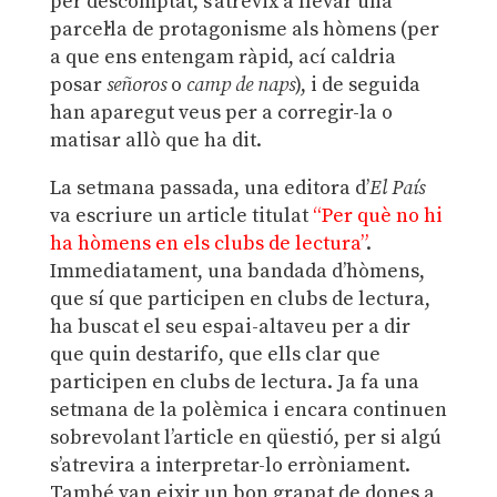
per descomptat, s’atrevix a llevar una
parcel·la de protagonisme als hòmens (per
a que ens entengam ràpid, ací caldria
posar
señoros
o
camp de naps
), i de seguida
han aparegut veus per a corregir-la o
matisar allò que ha dit.
La setmana passada, una editora d’
El País
va escriure un article titulat
“Per què no hi
ha hòmens en els clubs de lectura”
.
Immediatament, una bandada d’hòmens,
que sí que participen en clubs de lectura,
ha buscat el seu espai-altaveu per a dir
que quin destarifo, que ells clar que
participen en clubs de lectura. Ja fa una
setmana de la polèmica i encara continuen
sobrevolant l’article en qüestió, per si algú
s’atrevira a interpretar-lo erròniament.
També van eixir un bon grapat de dones a