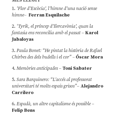
MÉS LLEGIT
1.
‘Flor d’Escòcia’, l’himne d’una nació sense
himne–
Ferran Esquilache
2.
‘Tyrik, el príncep d’Ilercavònia’, quan la
fantasia ens reconcilia amb el passat
–
Karol
Jabaloyas
3.
Paula Bonet: “He pintat la història de Rafael
Chirbes des dels budells i el cor” –
Óscar Mora
4.
Memòries anticipades
–
Toni Sabater
5.
Sara Barquinero: “L’accés al professorat
universitari té molts espais grisos”
–
Alejandro
Carrilero
6.
Espadà, un altre capitalisme és possible
–
Felip Bens