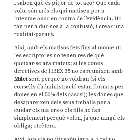
I saben què és pitjor de tot açò? Que cada
volta són més els qui matisen per a
intentae anar en contra de l’evidència. Ho
fan per a dur-nos a la confusió, i crear una
realitat-parany.
Així, amb els matisos fets fins al moment:
les escriptores no tenen res de què
queixar-se ara mateix; si les dones
directives de l’IBEX 35 no es reunixen amb
Milei
serà perquè no voldran (si els
consells d’administració estan formats per
dones en el 50% dels casos!); les dones que
desapareixen dels seus treballs per a
cuidar els majors o els fills ho fan
simplement perquè volen, ja que ningú els
obliga; etcètera.
Així, tots els polítics són iguals, i cal no