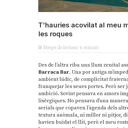
T’hauries acovilat al meu 
les roques
Temps de lectura:
6
minuts
Des de l’altra riba una llum zenital as
Barraca Bar
. Una por antiga m’impedi
ambient lúdic, de complicitat fraternal
franquejar les seues portes. Però ser 
ambició. Sovint pensava en amors impos
lisèrgiques. Ho pensava d’una manera 
serials que copaven l’agenda dels alt
textura anòmala, ni millor ni pitjor, d
havien buidat el llit, però el meu ros