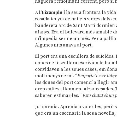
haguera remolins ni corrent, però si 
A
l’Eixample
i la seua frontera la vid
rosada tenyia de baf els vidres dels co
bandereta arc de Sant Martí dormien al
afanys. Era el bulevard més amable de 
m’impedia ser-ne un més. Per a pal·lia
Algunes nits anava al port.
El port era una escullera de suïcides.
dones de l’escullera escrivien la bala
convidaven a les seues cases, em dona
molt menys de mi. “
Emporta’t eixe llibre,
les dones del port comencí a llegir am
eren cultes i lleument afrancesades. 
saberen estimar-les. “
Esta ciutat és un 
Jo aprenia. Aprenia a voler-les, però 
que era un escenari i la seua novel·la