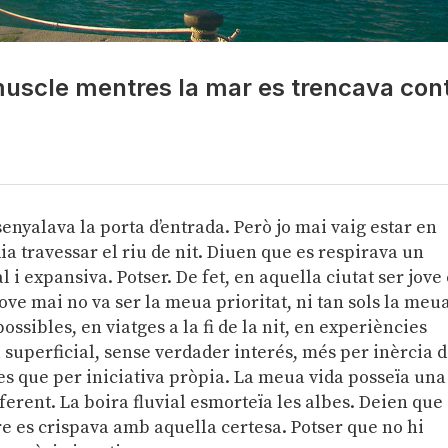
muscle mentres la mar es trencava con
senyalava la porta d’entrada. Però jo mai vaig estar en
a travessar el riu de nit. Diuen que es respirava un
 i expansiva. Potser. De fet, en aquella ciutat ser jove
jove mai no va ser la meua prioritat, ni tan sols la meu
sibles, en viatges a la fi de la nit, en experiències
superficial, sense verdader interés, més per inèrcia d
res que per iniciativa pròpia. La meua vida posseïa una
iferent. La boira fluvial esmorteïa les albes. Deien que
tre es crispava amb aquella certesa. Potser que no hi