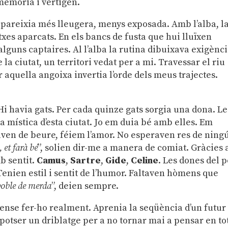
memòria i vertigen.
a pareixia més lleugera, menys exposada. Amb l’alba, l
txes aparcats. En els bancs de fusta que hui lluïxen
guns captaires. Al l’alba la rutina dibuixava exigènci
la ciutat, un territori vedat per a mi. Travessar el riu
r aquella angoixa invertia l’orde dels meus trajectes.
 Hi havia gats. Per cada quinze gats sorgia una dona. Le
da mística d’esta ciutat. Jo em duia bé amb elles. Em
ven de beure, féiem l’amor. No esperaven res de ningú
 et farà bé
”, solien dir-me a manera de comiat. Gràcies 
b sentit.
Camus
,
Sartre
,
Gide
,
Celine
. Les dones del p
Tenien estil i sentit de l’humor. Faltaven hòmens que
poble de merda
”, deien sempre.
sense fer-ho realment. Aprenia la seqüència d’un futur
, potser un driblatge per a no tornar mai a pensar en to