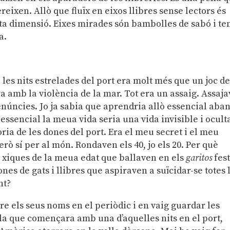
eixen. Allò que fluïx en eixos llibres sense lectors és
usta dimensió. Eixes mirades són bambolles de sabó i t
a.
 les nits estrelades del port era molt més que un joc d
a amb la violència de la mar. Tot era un assaig. Assaja
renúncies. Jo ja sabia que aprendria allò essencial aba
essencial la meua vida seria una vida invisible i ocult
ia de les dones del port. Era el meu secret i el meu
rò sí per al món. Rondaven els 40, jo els 20. Per què
s xiques de la meua edat que ballaven en els
garitos
fest
nes de gats i llibres que aspiraven a suïcidar-se totes 
nt?
e els seus noms en el periòdic i en vaig guardar les
·la que començara amb una d’aquelles nits en el port,