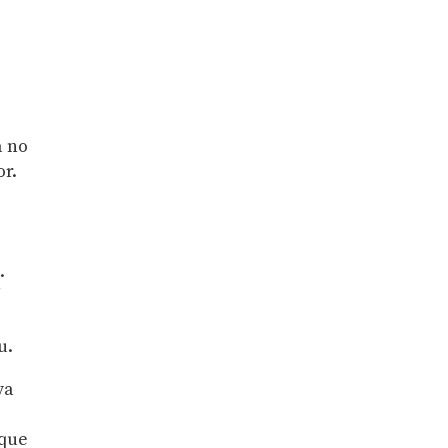
a no
or.
.
í
u.
va
 que