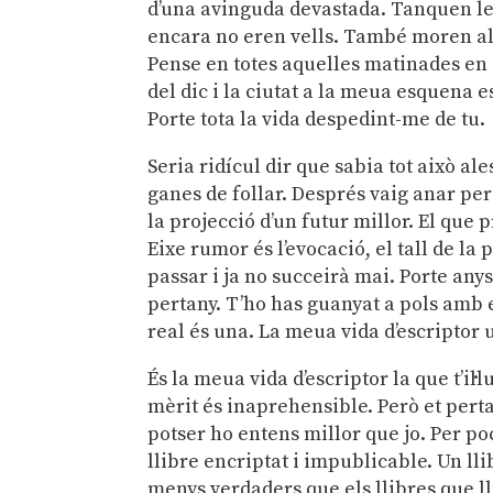
d’una avinguda devastada. Tanquen les
encara no eren vells. També moren algu
Pense en totes aquelles matinades en 
del dic i la ciutat a la meua esquena 
Porte tota la vida despedint-me de tu.
Seria ridícul dir que sabia tot això al
ganes de follar. Després vaig anar pe
la projecció d’un futur millor. El que 
Eixe rumor és l’evocació, el tall de la
passar i ja no succeirà mai. Porte anys
pertany. T’ho has guanyat a pols amb e
real és una. La meua vida d’escriptor 
És la meua vida d’escriptor la que t’il
mèrit és inaprehensible. Però et perta
potser ho entens millor que jo. Per po
llibre encriptat i impublicable. Un llib
menys verdaders que els llibres que ll