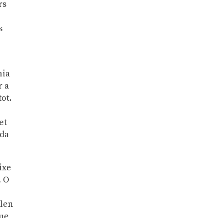
rs
s
nia
r a
tot.
et
ida
ixe
. O
blen
que