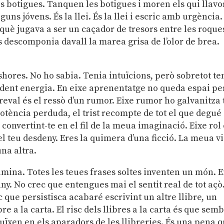
 botigues. Tanquen les botigues i moren els qui llavo
ns jóvens. És la llei. És la llei i escric amb urgència.
què jugava a ser un caçador de tresors entre les roque
es descomponia davall la marea grisa de l’olor de brea.
eshores. No ho sabia. Tenia intuïcions, però sobretot te
rdent energia. En eixe aprenentatge no queda espai pe
preval és el ressò d’un rumor. Eixe rumor ho galvanitza 
 potència perduda, el trist recompte de tot el que degué
 convertint-te en el fil de la meua imaginació. Eixe rol 
l teu desdeny. Eres la quimera d’una ficció. La meua v
una altra.
·lumina. Totes les teues frases soltes inventen un món. E
ny. No crec que entengues mai el sentit real de tot açò
c que persistisca acabaré escrivint un altre llibre, un
re a la carta. El risc dels llibres a la carta és que sem
uïxen en els aparadors de les llibreries. És una pena 