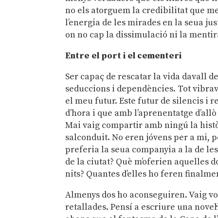
no els atorguem la credibilitat que mer
l’energia de les mirades en la seua j
on no cap la dissimulació ni la mentir
Entre el port i el cementeri
Ser capaç de rescatar la vida davall de
seduccions i dependències. Tot vibrav
el meu futur. Este futur de silencis i 
d’hora i que amb l’aprenentatge d’allò 
Mai vaig compartir amb ningú la històr
salconduit. No eren jóvens per a mi, pe
preferia la seua companyia a la de le
de la ciutat? Què m’oferien aquelles do
nits? Quantes d’elles ho feren finalme
Almenys dos ho aconseguiren. Vaig vor
retallades. Pensí a escriure una novel