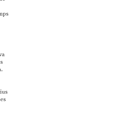
emps
e
va
ns
a.
ius
les