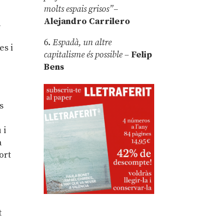
molts espais grisos”
–
Alejandro Carrilero
a
6.
Espadà, un altre
es i
capitalisme és possible
–
Felip
Bens
s
 i
a
ort
t