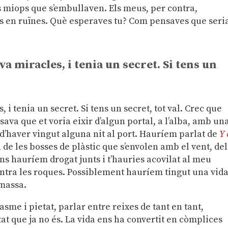
s miops que s’embullaven. Els meus, per contra,
s en ruïnes. Què esperaves tu? Com pensaves que seria
va miracles, i tenia un secret. Si tens un
 i tenia un secret. Si tens un secret, tot val. Crec que
ava que et voria eixir d’algun portal, a l’alba, amb un
 d’haver vingut alguna nit al port. Hauríem parlat de
Y 
, de les bosses de plàstic que s’envolen amb el vent, del
ns hauríem drogat junts i t’hauries acovilat al meu
ntra les roques. Possiblement hauríem tingut una vid
massa.
sme i pietat, parlar entre reixes de tant en tant,
tat que ja no és. La vida ens ha convertit en còmplices