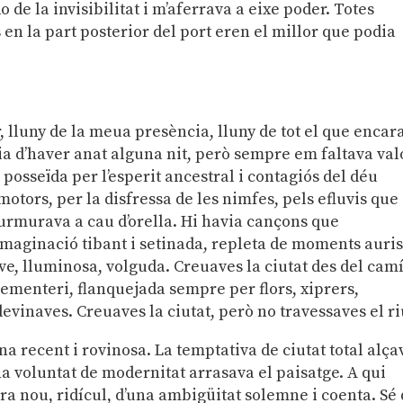
o de la invisibilitat i m’aferrava a eixe poder. Totes
en la part posterior del port eren el millor que podia
r, lluny de la meua presència, lluny de tot el que encar
ia d’haver anat alguna nit, però sempre em faltava val
, posseïda per l’esperit ancestral i contagiós del déu
 motors, per la disfressa de les nimfes, pels efluvis que
rmurava a cau d’orella. Hi havia cançons que
maginació tibant i setinada, repleta de moments auris
ve, lluminosa, volguda. Creuaves la ciutat des del cam
cementeri, flanquejada sempre per flors, xiprers,
devinaves. Creuaves la ciutat, però no travessaves el ri
lina recent i rovinosa. La temptativa de ciutat total alça
a voluntat de modernitat arrasava el paisatge. A qui
era nou, ridícul, d’una ambigüitat solemne i coenta. Sé