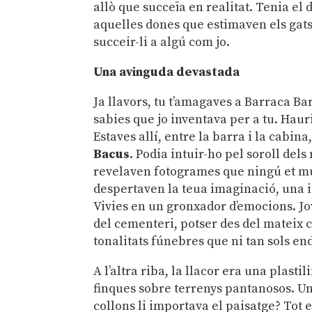
allò que succeïa en realitat. Tenia el d
aquelles dones que estimaven els gats 
succeir-li a algú com jo.
Una avinguda devastada
Ja llavors, tu t’amagaves a Barraca Ba
sabies que jo inventava per a tu. Haur
Estaves allí, entre la barra i la cabina
Bacus
. Podia intuir-ho pel soroll dels
revelaven fotogrames que ningú et mu
despertaven la teua imaginació, una i
Vivies en un gronxador d’emocions. Jo
del cementeri, potser des del mateix 
tonalitats fúnebres que ni tan sols en
A l’altra riba, la llacor era una plasti
finques sobre terrenys pantanosos. Un
collons li importava el paisatge? Tot 