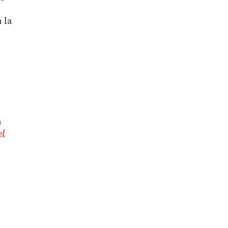
 la
a
el
a