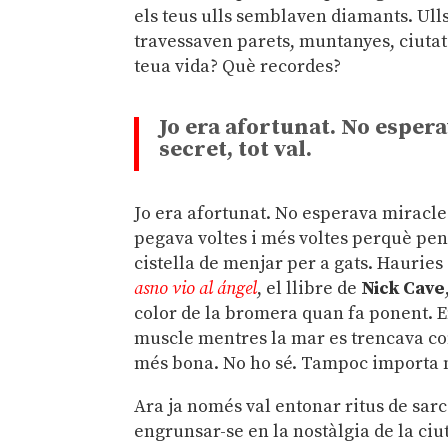
els teus ulls semblaven diamants. Ull
travessaven parets, muntanyes, ciutat
teua vida? Què recordes?
Jo era afortunat. No espera
secret, tot val.
Jo era afortunat. No esperava miracles,
pegava voltes i més voltes perquè pens
cistella de menjar per a gats. Hauries
asno vio al ángel
, el llibre de
Nick Cave
color de la bromera quan fa ponent. E
muscle mentres la mar es trencava co
més bona. No ho sé. Tampoc importa 
Ara ja només val entonar ritus de sarca
engrunsar-se en la nostàlgia de la ciu