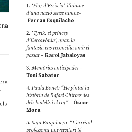
1.
‘Flor d’Escòcia’, l’himne
d’una nació sense himne–
Ferran Esquilache
tra
2.
‘Tyrik, el príncep
d’Ilercavònia’, quan la
fantasia ens reconcilia amb el
passat
–
Karol Jabaloyas
3.
Memòries anticipades
–
Toni Sabater
 era
4.
Paula Bonet: “He pintat la
a
història de Rafael Chirbes des
dels budells i el cor” –
Óscar
els
Mora
5.
Sara Barquinero: “L’accés al
professorat universitari té