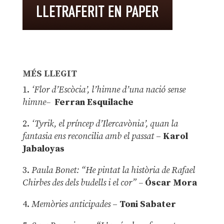
MÉS LLEGIT
1.
‘Flor d’Escòcia’, l’himne d’una nació sense
himne–
Ferran Esquilache
2.
‘Tyrik, el príncep d’Ilercavònia’, quan la
fantasia ens reconcilia amb el passat
–
Karol
Jabaloyas
3.
Paula Bonet: “He pintat la història de Rafael
Chirbes des dels budells i el cor” –
Óscar Mora
4.
Memòries anticipades
–
Toni Sabater