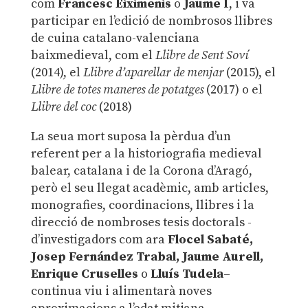
com
Francesc Eiximenis
o
Jaume I
, i va
participar en l’edició de nombrosos llibres
de cuina catalano-valenciana
baixmedieval, com el
Llibre de Sent Soví
(2014), el
Llibre d’aparellar de menjar
(2015), el
Llibre de totes maneres de potatges
(2017) o el
Llibre del coc
(2018)
La seua mort suposa la pèrdua d’un
referent per a la historiografia medieval
balear, catalana i de la Corona d’Aragó,
però el seu llegat acadèmic, amb articles,
monografies, coordinacions, llibres i la
direcció de nombroses tesis doctorals -
d’investigadors com ara
Flocel Sabaté,
Josep Fernández Trabal, Jaume Aurell,
Enrique Cruselles
o
Lluís Tudela
–
continua viu i alimentarà noves