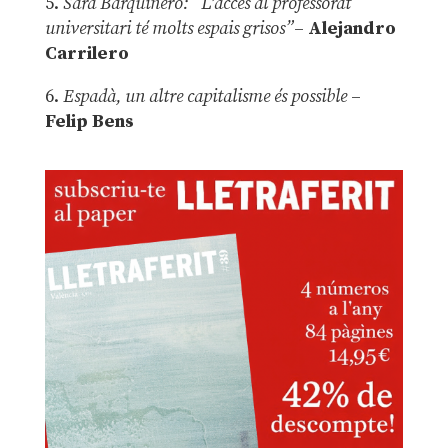
5.
Sara Barquinero: “L’accés al professorat
universitari té molts espais grisos”
–
Alejandro
Carrilero
6.
Espadà, un altre capitalisme és possible
–
Felip Bens