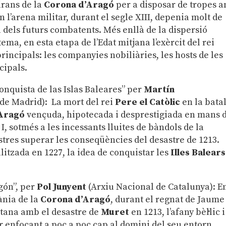
irans de la
Corona d’Aragó
per a disposar de tropes 
n l’arena militar, durant el segle XIII, depenia molt de
ial dels futurs combatents. Més enllà de la dispersió
tema, en esta etapa de l’Edat mitjana l’exèrcit del rei
principals: les companyies nobiliàries, les hosts de les
cipals.
conquista de las Islas Baleares” per
Martín
de Madrid): La mort del rei
Pere el Catòlic
en la bata
Aragó
vençuda, hipotecada i desprestigiada en mans 
I, sotmés a les incessants lluites de bàndols de la
lustres superar les conseqüències del desastre de 1213.
litzada en 1227, la idea de conquistar les
Illes Balears
agón”, per
Pol Junyent
(Arxiu Nacional de Catalunya): E
ània de la
Corona d’Aragó
, durant el regnat de Jaume 
citana amb el desastre de
Muret
en 1213, l’afany bèl·lic i
ar enfocant a poc a poc cap al domini del seu entorn