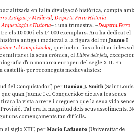
specialitzada en l’alta divulgació històrica, compta am
erro Antigua y Medieval
,
Desperta Ferro Historia
i
Arqueología e Historia
– i una trimestral –
Desperta Ferro
tre els 10 000 i els 14 000 exemplars. Ara ha dedicat el
istòria antiga i medieval a la figura del rei
Jaume I
Jaime I el Conquistador
, que inclou fins a huit articles s
s militars i la seua crònica, el
Llibre dels fets
, excepcio
tobiografia d’un monarca europeu del segle XIII. En
-en castellà- per reconeguts medievalistes:
ud del Conquistador”, per
Damian J. Smith
(Saint Louis
s que quan Jaume I el Conqueridor dictava les seues
 tirara la vista arrere i creguera que la seua vida senc
a Provisió. Tal era la magnitud dels seus assoliments. N
ngut uns començaments tan difícils.
n el siglo XIII”, per
Mario Lafuente
(Universitat de