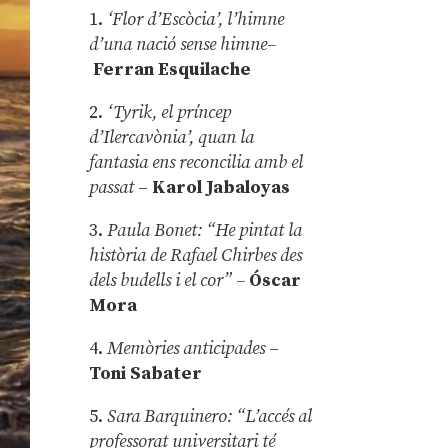
1.
‘Flor d’Escòcia’, l’himne
d’una nació sense himne–
Ferran Esquilache
2.
‘Tyrik, el príncep
d’Ilercavònia’, quan la
fantasia ens reconcilia amb el
passat
–
Karol Jabaloyas
3.
Paula Bonet: “He pintat la
història de Rafael Chirbes des
dels budells i el cor” –
Óscar
Mora
4.
Memòries anticipades
–
Toni Sabater
5.
Sara Barquinero: “L’accés al
professorat universitari té