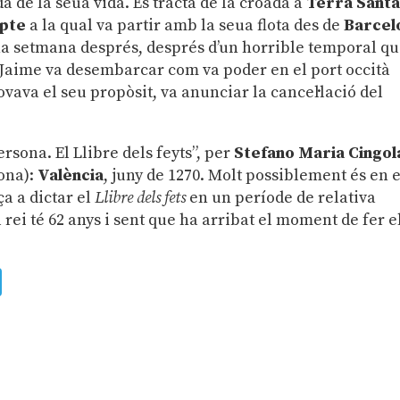
a de la seua vida. Es tracta de la croada a
Terra Sant
ipte
a la qual va partir amb la seua flota des de
Barcel
a setmana després, després d’un horrible temporal qu
Jaime va desembarcar com va poder en el port occità
vava el seu propòsit, va anunciar la cancel·lació del
rsona. El Llibre dels feyts”, per
Stefano Maria Cingol
ona):
València
, juny de 1270. Molt possiblement és en 
a a dictar el
Llibre dels fets
en un període de relativa
El rei té 62 anys i sent que ha arribat el moment de fer e
ads
uesky
Telegram