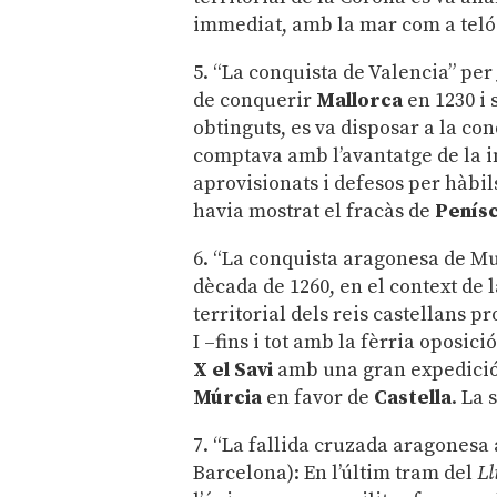
immediat, amb la mar com a teló
5. “La conquista de Valencia” pe
de conquerir
Mallorca
en 1230 i 
obtinguts, es va disposar a la co
comptava amb l’avantatge de la in
aprovisionats i defesos per hàbil
havia mostrat el fracàs de
Penís
6. “La conquista aragonesa de M
dècada de 1260, en el context de 
territorial dels reis castellans p
I –fins i tot amb la fèrria oposic
X el Savi
amb una gran expedició 
Múrcia
en favor de
Castella
. La 
7. “La fallida cruzada aragonesa 
Barcelona): En l’últim tram del
Ll