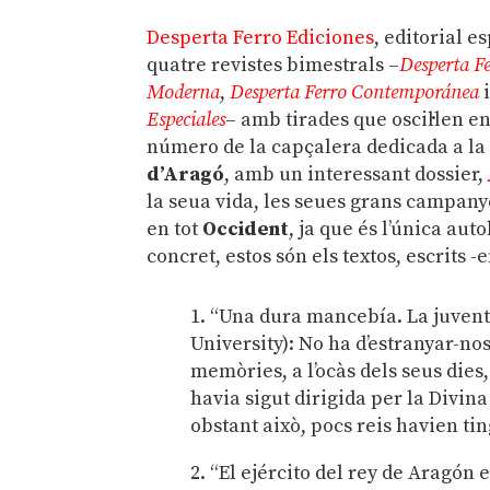
Desperta Ferro Ediciones
, editorial e
quatre revistes bimestrals –
Desperta F
Moderna
,
Desperta Ferro Contemporánea
Especiales
– amb tirades que oscil·len en
número de la capçalera dedicada a la h
d’Aragó
, amb un interessant dossier,
la seua vida, les seues grans campanye
en tot
Occident
, ja que és l’única au
concret, estos són els textos, escrits 
1. “Una dura mancebía. La juvent
University): No ha d’estranyar-no
memòries, a l’ocàs dels seus dies,
havia sigut dirigida per la Divin
obstant això, pocs reis havien ti
2. “El ejército del rey de Aragón e