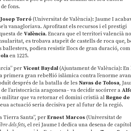
 de fons.
r
Josep Torró
(Universitat de València): Jaume I acaba
se’n vanagloriava. Aprofitant els recursos i el prestigi
nquesta de
València
. Encara que el territori valencià n
sularitat, es trobava atapeït de castells de roca que, 
s ballesters, podien resistir llocs de gran duració, com
cola
en 1225.
urcia” per
Vicent Baydal
(Ajuntament de València): En 
la primera gran rebel·lió islàmica contra l’enorme ava
roduït després de la batalla de les
Navas de Tolosa
, Ja
ió de l’aristocràcia aragonesa– va decidir socórrer a
Alf
militar que va retornar el domini cristià al
Regne de
seua actuació seria decisiva per al futur de la regió.
a Tierra Santa”, per
Ernest Marcos
(Universitat de
ibre dels fets
, el rei Jaume I dedica una desena de capítol