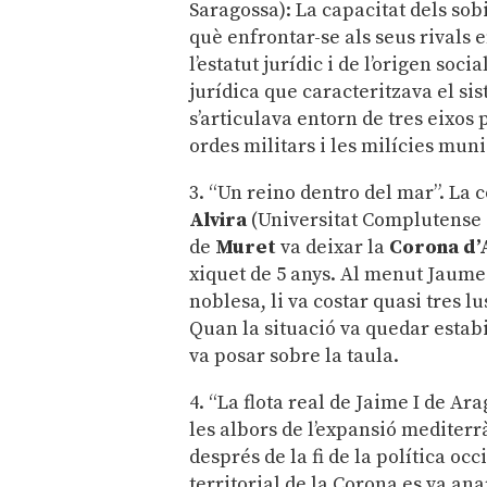
Saragossa): La capacitat dels sob
què enfrontar-se als seus rivals e
l’estatut jurídic i de l’origen soc
jurídica que caracteritzava el sis
s’articulava entorn de tres eixos 
ordes militars i les milícies muni
3. “Un reino dentro del mar”. La 
Alvira
(Universitat Complutense 
de
Muret
va deixar la
Corona d’
xiquet de 5 anys. Al menut Jaume 
noblesa, li va costar quasi tres 
Quan la situació va quedar estabi
va posar sobre la taula.
4. “La flota real de Jaime I de Ar
les albors de l’expansió mediterr
després de la fi de la política oc
territorial de la Corona es va an