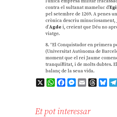
l’única empresa militar fracassad
contra el sultanat mameluc d’
Eg
pel setembre de 1269. A penes un
crònica descriu minuciosament, 
d’
Agde
i, creient que Déu no apro
viatge.
8. “El Conquistador en primera pe
(Universitat Autònoma de Barcel
moment que el rei Jaume començ
tranquil·litat, i de molts dubtes. 
balanç de la seua vida.
X
WhatsApp
Facebook
Messenger
Email
Thre
Bl
Et pot interessar