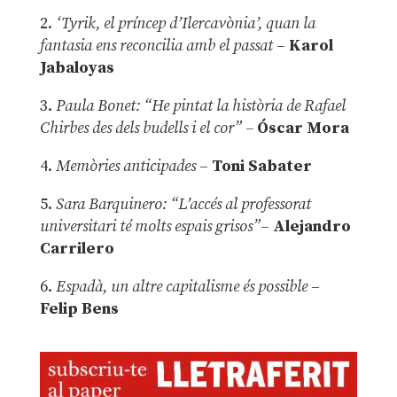
2.
‘Tyrik, el príncep d’Ilercavònia’, quan la
fantasia ens reconcilia amb el passat
–
Karol
Jabaloyas
3.
Paula Bonet: “He pintat la història de Rafael
Chirbes des dels budells i el cor” –
Óscar Mora
4.
Memòries anticipades
–
Toni Sabater
5.
Sara Barquinero: “L’accés al professorat
universitari té molts espais grisos”
–
Alejandro
Carrilero
6.
Espadà, un altre capitalisme és possible
–
Felip Bens