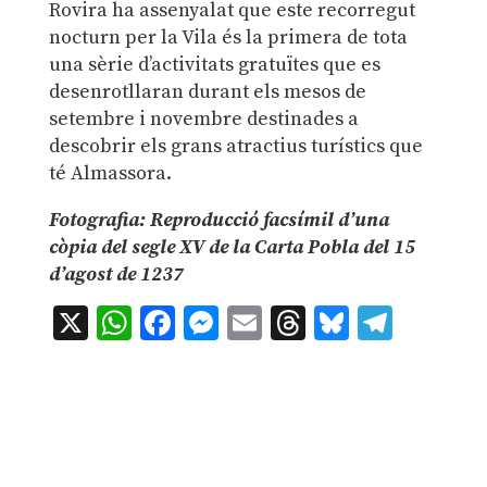
Rovira ha assenyalat que este recorregut
nocturn per la Vila és la primera de tota
una sèrie d’activitats gratuïtes que es
desenrotllaran durant els mesos de
setembre i novembre destinades a
descobrir els grans atractius turístics que
té Almassora.
Fotografia: Reproducció facsímil d’una
còpia del segle XV de la Carta Pobla del 15
d’agost de 1237
X
WhatsApp
Facebook
Messenger
Email
Threads
Bluesky
Teleg