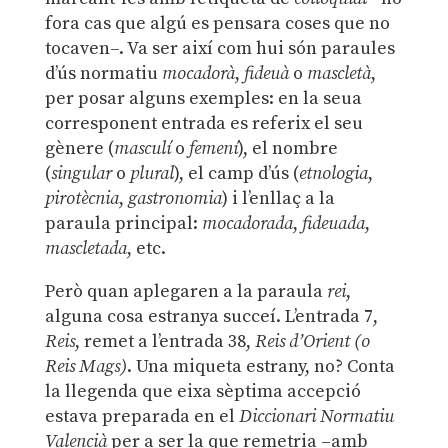
fora cas que algú es pensara coses que no
tocaven–. Va ser així com hui són paraules
d’ús normatiu
mocadorà
,
fideuà
o
mascletà
,
per posar alguns exemples: en la seua
corresponent entrada es referix el seu
gènere (
masculí
o
femení
), el nombre
(
singular
o
plural
), el camp d’ús (
etnologia
,
pirotècnia
,
gastronomia
) i l’enllaç a la
paraula principal:
mocadorada
,
fideuada
,
mascletada
, etc.
Però quan aplegaren a la paraula
rei
,
alguna cosa estranya succeí. L’entrada 7,
Reis
, remet a l’entrada 38,
Reis d’Orient (o
Reis Mags)
. Una miqueta estrany, no? Conta
la llegenda que eixa sèptima accepció
estava preparada en el
Diccionari Normatiu
Valencià
per a ser la que remetria –amb