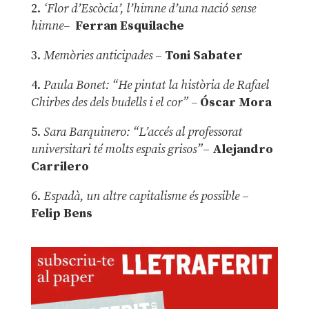
2.
‘Flor d’Escòcia’, l’himne d’una nació sense
himne–
Ferran Esquilache
3.
Memòries anticipades
–
Toni Sabater
4.
Paula Bonet: “He pintat la història de Rafael
Chirbes des dels budells i el cor” –
Óscar Mora
5.
Sara Barquinero: “L’accés al professorat
universitari té molts espais grisos”
–
Alejandro
Carrilero
6.
Espadà, un altre capitalisme és possible
–
Felip Bens