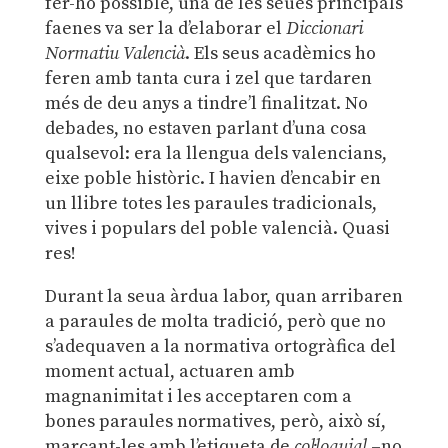
fer-ho possible, una de les seues principals
faenes va ser la d’elaborar el
Diccionari
Normatiu Valencià
. Els seus acadèmics ho
feren amb tanta cura i zel que tardaren
més de deu anys a tindre’l finalitzat. No
debades, no estaven parlant d’una cosa
qualsevol: era la llengua dels valencians,
eixe poble històric. I havien d’encabir en
un llibre totes les paraules tradicionals,
vives i populars del poble valencià. Quasi
res!
Durant la seua àrdua labor, quan arribaren
a paraules de molta tradició, però que no
s’adequaven a la normativa ortogràfica del
moment actual, actuaren amb
magnanimitat i les acceptaren com a
bones paraules normatives, però, això sí,
marcant-les amb l’etiqueta de
col·loquial
–no