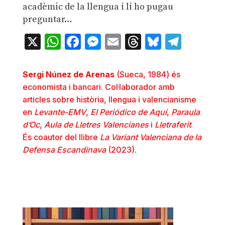
acadèmic de la llengua i li ho pugau
preguntar…
X
WhatsApp
Facebook
Messenger
Email
Threads
Bluesky
Teleg
Sergi Núnez de Arenas
(Sueca, 1984) és
economista i bancari. Col·laborador amb
articles sobre història, llengua i valencianisme
en
Levante-EMV
,
El Periódico de Aquí
,
Paraula
d’Oc
,
Aula de Lletres Valencianes
i
Lletraferit
.
És coautor del llibre
La Variant Valenciana de la
Defensa Escandinava
(2023).