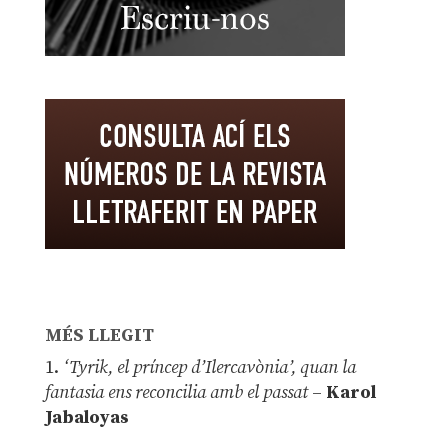
MÉS LLEGIT
1.
‘Tyrik, el príncep d’Ilercavònia’, quan la
fantasia ens reconcilia amb el passat
–
Karol
Jabaloyas