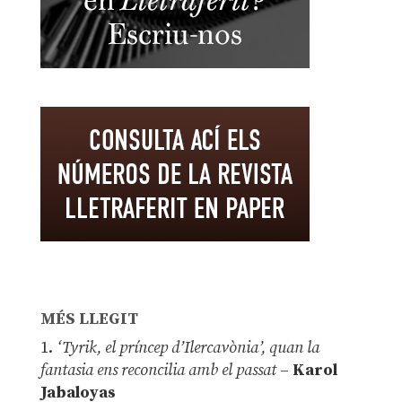
MÉS LLEGIT
1.
‘Tyrik, el príncep d’Ilercavònia’, quan la
fantasia ens reconcilia amb el passat
–
Karol
Jabaloyas