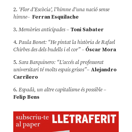
2.
‘Flor d’Escòcia’, l’himne d’una nació sense
himne–
Ferran Esquilache
3.
Memòries anticipades
–
Toni Sabater
4.
Paula Bonet: “He pintat la història de Rafael
Chirbes des dels budells i el cor” –
Óscar Mora
5.
Sara Barquinero: “L’accés al professorat
universitari té molts espais grisos”
–
Alejandro
Carrilero
6.
Espadà, un altre capitalisme és possible
–
Felip Bens