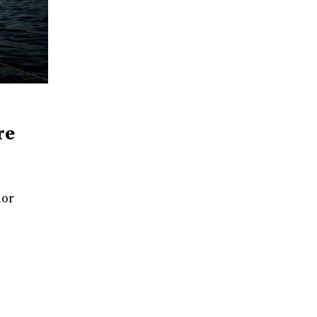
re
lor