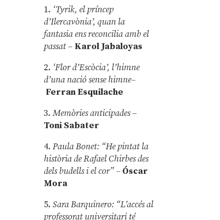
1.
‘Tyrik, el príncep
d’Ilercavònia’, quan la
fantasia ens reconcilia amb el
passat
–
Karol Jabaloyas
2.
‘Flor d’Escòcia’, l’himne
d’una nació sense himne–
Ferran Esquilache
3.
Memòries anticipades
–
Toni Sabater
4.
Paula Bonet: “He pintat la
història de Rafael Chirbes des
dels budells i el cor” –
Óscar
Mora
5.
Sara Barquinero: “L’accés al
professorat universitari té