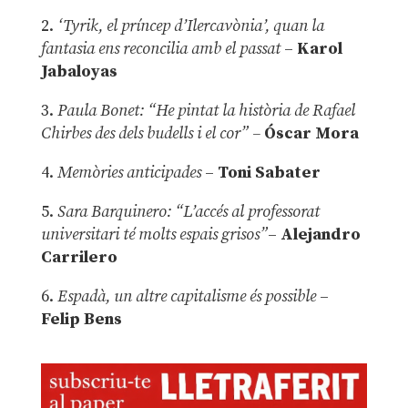
2.
‘Tyrik, el príncep d’Ilercavònia’, quan la
fantasia ens reconcilia amb el passat
–
Karol
Jabaloyas
3.
Paula Bonet: “He pintat la història de Rafael
Chirbes des dels budells i el cor” –
Óscar Mora
4.
Memòries anticipades
–
Toni Sabater
5.
Sara Barquinero: “L’accés al professorat
universitari té molts espais grisos”
–
Alejandro
Carrilero
6.
Espadà, un altre capitalisme és possible
–
Felip Bens