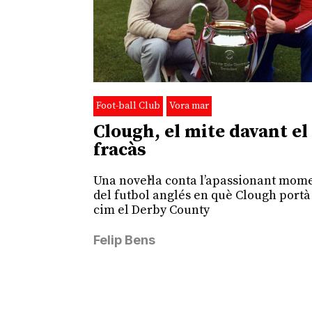
Foot-ball Club
Vora mar
Clough, el mite davant el
fracàs
Una novel·la conta l’apassionant mom
del futbol anglés en què Clough portà
cim el Derby County
Felip Bens