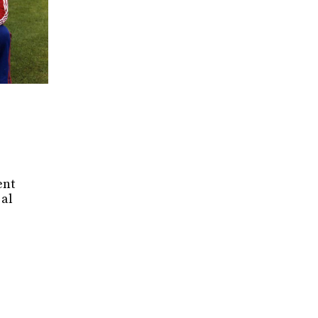
ent
 al