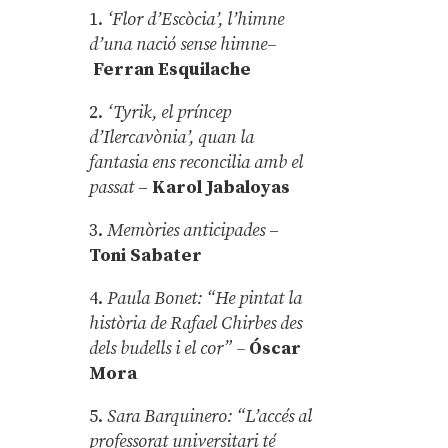
1.
‘Flor d’Escòcia’, l’himne
d’una nació sense himne–
Ferran Esquilache
2.
‘Tyrik, el príncep
d’Ilercavònia’, quan la
fantasia ens reconcilia amb el
passat
–
Karol Jabaloyas
3.
Memòries anticipades
–
Toni Sabater
4.
Paula Bonet: “He pintat la
història de Rafael Chirbes des
dels budells i el cor” –
Óscar
Mora
5.
Sara Barquinero: “L’accés al
professorat universitari té