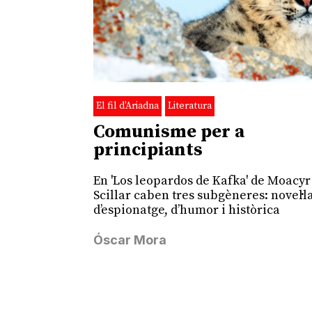
El fil d'Ariadna
Literatura
Comunisme per a
principiants
En 'Los leopardos de Kafka' de Moacyr
Scillar caben tres subgèneres: novel·l
d’espionatge, d’humor i històrica
Óscar Mora