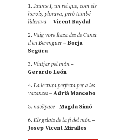
1.
Jaume I, un rei que, com els
herois, plorava, però també
liderava –
Vicent Baydal
2.
Vaig vore Ítaca des de Canet
d’en Berenguer
–
Borja
Segura
3.
Viatjar pel món
–
Gerardo León
4.
La lectura perfecta per a les
vacances –
Adrià Mancebo
5.
наздраве
–
Magda Simó
6.
Els gelats de la fi del món
–
Josep Vicent Miralles