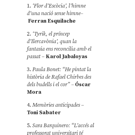
1.
‘Flor d’Escòcia’, l’himne
d’una nació sense himne–
Ferran Esquilache
2.
‘Tyrik, el príncep
d’Ilercavònia’, quan la
fantasia ens reconcilia amb el
passat
–
Karol Jabaloyas
3.
Paula Bonet: “He pintat la
història de Rafael Chirbes des
dels budells i el cor” –
Óscar
Mora
4.
Memòries anticipades
–
Toni Sabater
5.
Sara Barquinero: “L’accés al
professorat universitari té