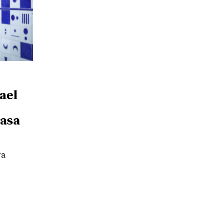
mael
Casa
ra