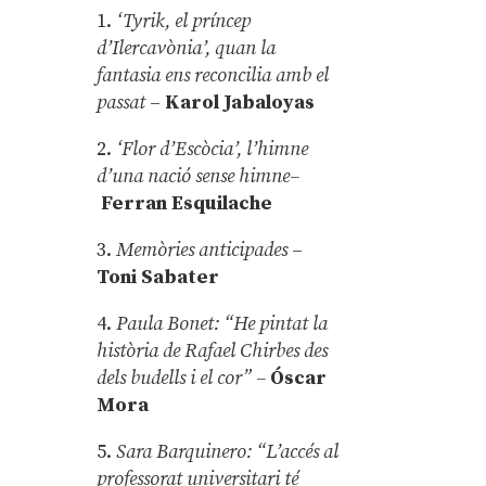
1.
‘Tyrik, el príncep
d’Ilercavònia’, quan la
fantasia ens reconcilia amb el
passat
–
Karol Jabaloyas
2.
‘Flor d’Escòcia’, l’himne
d’una nació sense himne–
Ferran Esquilache
3.
Memòries anticipades
–
Toni Sabater
4.
Paula Bonet: “He pintat la
història de Rafael Chirbes des
dels budells i el cor” –
Óscar
Mora
5.
Sara Barquinero: “L’accés al
professorat universitari té