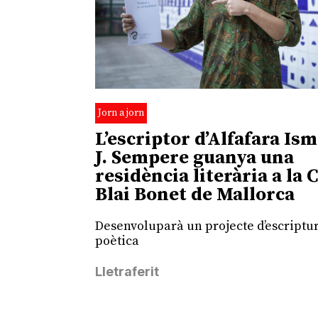
Jorn a jorn
L’escriptor d’Alfafara Is
J. Sempere guanya una
residència literària a la 
Blai Bonet de Mallorca
Desenvoluparà un projecte d’escriptu
poètica
Lletraferit