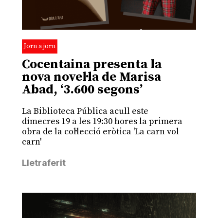
Jorn a jorn
Cocentaina presenta la
nova novel·la de Marisa
Abad, ‘3.600 segons’
La Biblioteca Pública acull este
dimecres 19 a les 19:30 hores la primera
obra de la col·lecció eròtica 'La carn vol
carn'
Lletraferit