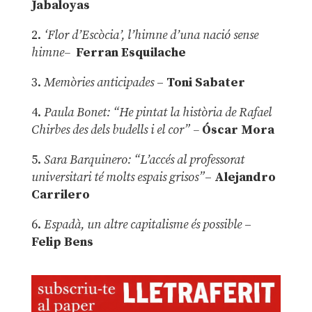
Jabaloyas
2.
‘Flor d’Escòcia’, l’himne d’una nació sense
himne–
Ferran Esquilache
3.
Memòries anticipades
–
Toni Sabater
4.
Paula Bonet: “He pintat la història de Rafael
Chirbes des dels budells i el cor” –
Óscar Mora
5.
Sara Barquinero: “L’accés al professorat
universitari té molts espais grisos”
–
Alejandro
Carrilero
6.
Espadà, un altre capitalisme és possible
–
Felip Bens