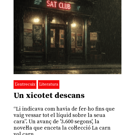
L'entrecuix
Literatura
Un xicotet descans
“Li indicava com havia de fer-ho fins que
vaig vessar tot el líquid sobre la seua
cara”. Un avanç de '3.600 segons', la
novel·la que enceta la col·lecció La carn
vol carn