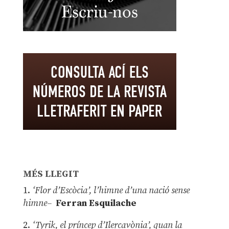
MÉS LLEGIT
1.
‘Flor d’Escòcia’, l’himne d’una nació sense
himne–
Ferran Esquilache
2.
‘Tyrik, el príncep d’Ilercavònia’, quan la