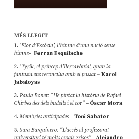
MÉS LLEGIT
1.
‘Flor d’Escòcia’, l’himne d’una nació sense
himne–
Ferran Esquilache
2.
‘Tyrik, el príncep d’Ilercavònia’, quan la
fantasia ens reconcilia amb el passat
–
Karol
Jabaloyas
3.
Paula Bonet: “He pintat la història de Rafael
Chirbes des dels budells i el cor” –
Óscar Mora
4.
Memòries anticipades
–
Toni Sabater
5.
Sara Barquinero: “L’accés al professorat
universitari té molts espais grisos”
–
Alejandro