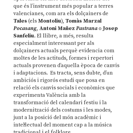
que és l’instrument més popular a terres
valencianes, com ara els dolçainers de
Tales
(els
Montoliu
),
Tomàs Marzal
Pocasang
,
Antoni Mañez
Pastrana
o
Josep
Sanfeliu
. El llibre, a més, resulta
especialment interessant per als
dolçainers actuals perquè evidencia com
moltes de les actituds, formes i repertori
actuals provenen d’aquella època de canvis
i adaptacions. Es tracta, sens dubte, d’un
ambiciós i rigorós estudi que posa en
relació els canvis socials i econòmics que
experimenta València amb la
transformació del calendari festiu i la
modernització dels costums i les modes,
junt a la posició del món acadèmic i
intel·lectual del moment cap a la música
tradicional i el folklore.