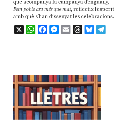
que acompanya la campanya d’enguany,
Fem poble ara més que mai
, reflectix l’esperit
amb què s’han dissenyat les celebracions.
X
WhatsApp
Facebook
Messenger
Email
Threads
Bluesky
Teleg