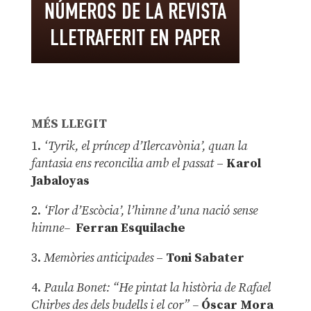
MÉS LLEGIT
1.
‘Tyrik, el príncep d’Ilercavònia’, quan la
fantasia ens reconcilia amb el passat
–
Karol
Jabaloyas
2.
‘Flor d’Escòcia’, l’himne d’una nació sense
himne–
Ferran Esquilache
3.
Memòries anticipades
–
Toni Sabater
4.
Paula Bonet: “He pintat la història de Rafael
Chirbes des dels budells i el cor” –
Óscar Mora