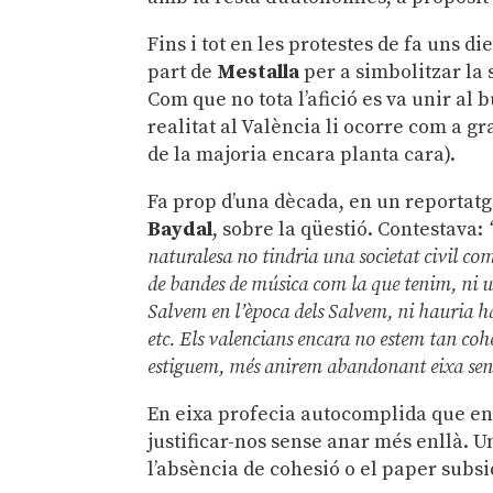
Fins i tot en les protestes de fa uns di
part de
Mestalla
per a simbolitzar la 
Com que no tota l’afició es va unir al 
realitat al València li ocorre com a g
de la majoria encara planta cara).
Fa prop d’una dècada, en un reportatg
Baydal
, sobre la qüestió. Contestava:
naturalesa no tindria una societat civil co
de bandes de música com la que tenim, ni u
Salvem en l’època dels Salvem, ni hauria hag
etc. Els valencians encara no estem tan coh
estiguem, més anirem abandonant eixa sensa
En eixa profecia autocomplida que en
justificar-nos sense anar més enllà. 
l’absència de cohesió o el paper subsi