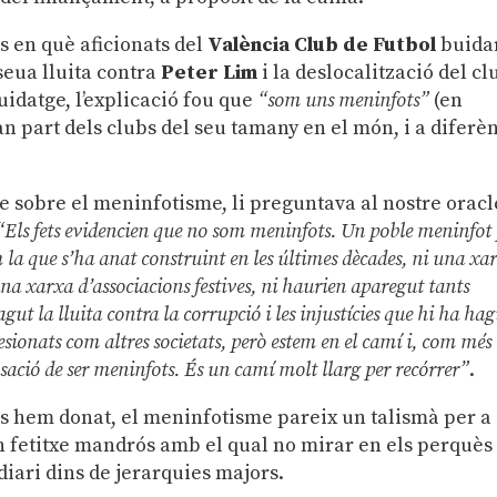
es en què aficionats del
València Club de Futbol
buida
seua lluita contra
Peter Lim
i la deslocalització del cl
buidatge, l’explicació fou que
“som uns meninfots”
(en
ran part dels clubs del seu tamany en el món, i a diferè
e sobre el meninfotisme, li preguntava al nostre oracl
“Els fets evidencien que no som meninfots. Un poble meninfot
m la que s’ha anat construint en les últimes dècades, ni una xa
na xarxa d’associacions festives, ni haurien aparegut tants
ut la lluita contra la corrupció i les injustícies que hi ha hag
esionats com altres societats, però estem en el camí i, com més
ció de ser meninfots. És un camí molt llarg per recórrer”
.
s hem donat, el meninfotisme pareix un talismà per a
Un fetitxe mandrós amb el qual no mirar en els perquès
diari dins de jerarquies majors.