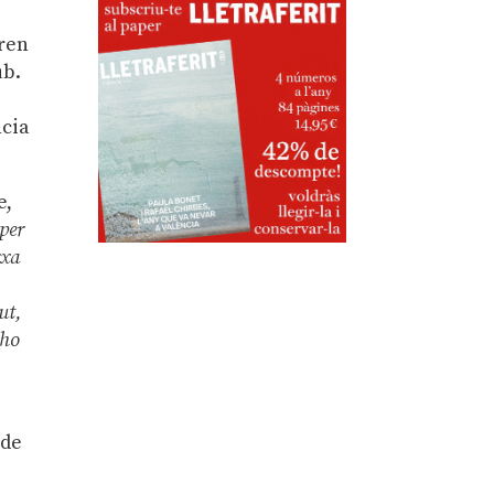
ren
ub.
ncia
e,
 per
rxa
ut,
 ho
 de