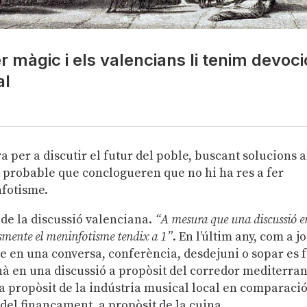
 màgic i els valencians li tenim devoci
al
 per a discutir el futur del poble, buscant solucions a
 probable que conclogueren que no hi ha res a fer
nfotisme.
de la discussió valenciana.
“A mesura que una discussió e
’esmente el meninfotisme tendix a 1”
. En l’últim any, com a j
e en una conversa, conferència, desdejuni o sopar es 
 en una discussió a propòsit del corredor mediterran
 a propòsit de la indústria musical local en comparaci
del finançament, a propòsit de la cuina.