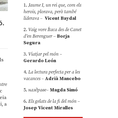
1.
Jaume I, un rei que, com els
herois, plorava, però també
liderava –
Vicent Baydal
ó.
2.
Vaig vore Ítaca des de Canet
d’en Berenguer
–
Borja
Segura
3.
Viatjar pel món
–
ls
Gerardo León
4.
La lectura perfecta per a les
vacances –
Adrià Mancebo
ntre
5.
наздраве
–
Magda Simó
oc
feia
6.
Els gelats de la fi del món
–
i, a
Josep Vicent Miralles
ó