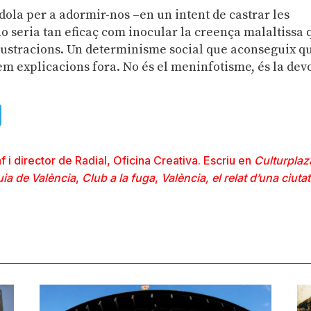
dola per a adormir-nos –en un intent de castrar les
o seria tan eficaç com inocular la creença malaltissa 
rustracions. Un determinisme social que aconseguix q
m explicacions fora. No és el meninfotisme, és la dev
ads
uesky
Telegram
 i director de Radial, Oficina Creativa. Escriu en
Culturplaz
ia de València
,
Club a la fuga
,
València, el relat d’una ciutat