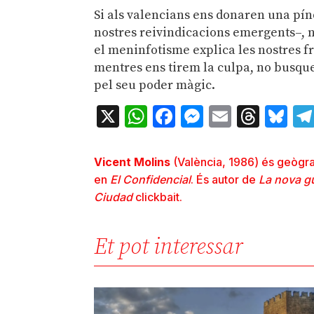
Si als valencians ens donaren una pín
nostres reivindicacions emergents–, n
el meninfotisme explica les nostres f
mentres ens tirem la culpa, no busque
pel seu poder màgic.
X
WhatsApp
Facebook
Messenger
Email
Thre
Bl
Vicent Molins
(València, 1986) és geògraf
en
El Confidencial
. És autor de
La nova gu
Ciudad
clickbait.
Et pot interessar