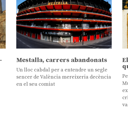
-
Mestalla, carrers abandonats
E
q
Un lloc cabdal per a entendre un segle
Pe
sencer de València mereixeria decència
Mu
en el seu comiat
ex
cr
va