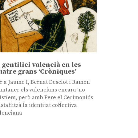
l gentilici valencià en les
uatre grans ‘Cròniques’
r a Jaume I, Bernat Desclot i Ramon
ntaner els valencians encara ‘no
istíem’, però amb Pere el Cerimoniós
istal·litzà la identitat col·lectiva
lenciana