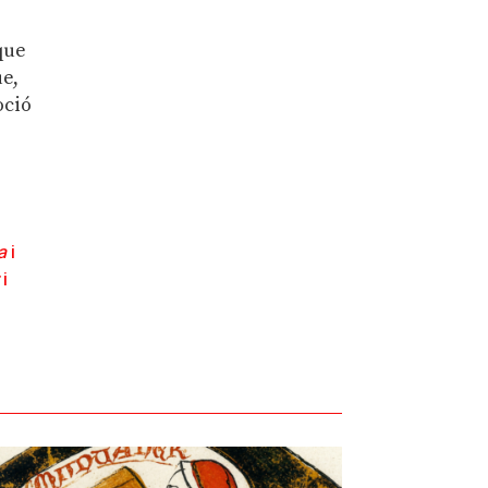
que
ue,
oció
a
i
i