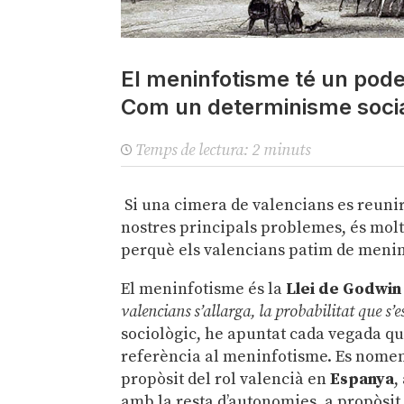
El meninfotisme té un poder
Com un determinisme soci
Temps de lectura:
2
minuts
Si una cimera de valencians es reunira
nostres principals problemes, és molt
perquè els valencians patim de meni
El meninfotisme és la
Llei de Godwin
valencians s’allarga, la probabilitat que s
sociològic, he apuntat cada vegada qu
referència al meninfotisme. Es nomenà
propòsit del rol valencià en
Espanya
,
amb la resta d’autonomies, a propòsit 