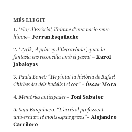
MÉS LLEGIT
1.
‘Flor d’Escòcia’, l’himne d’una nació sense
himne–
Ferran Esquilache
2.
‘Tyrik, el príncep d’Ilercavònia’, quan la
fantasia ens reconcilia amb el passat
–
Karol
Jabaloyas
3.
Paula Bonet: “He pintat la història de Rafael
Chirbes des dels budells i el cor” –
Óscar Mora
4.
Memòries anticipades
–
Toni Sabater
5.
Sara Barquinero: “L’accés al professorat
universitari té molts espais grisos”
–
Alejandro
Carrilero