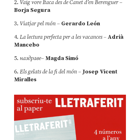
2.
Vaig vore Ítaca des de Canet d’en Berenguer
–
Borja Segura
3.
Viatjar pel món
–
Gerardo León
4.
La lectura perfecta per a les vacances –
Adrià
Mancebo
5.
наздраве
–
Magda Simó
6.
Els gelats de la fi del món
–
Josep Vicent
Miralles