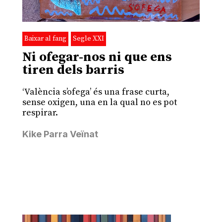
Baixar al fang
Segle XXI
Ni ofegar-nos ni que ens
tiren dels barris
‘València s’ofega’ és una frase curta,
sense oxigen, una en la qual no es pot
respirar.
Kike Parra Veïnat