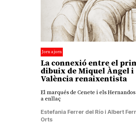
Jorn a jorn
La connexió entre el pri
dibuix de Miquel Àngel i 
València renaixentista
El marqués de Cenete i els Hernando
a enllaç
Estefania Ferrer del Río i Albert Fer
Orts