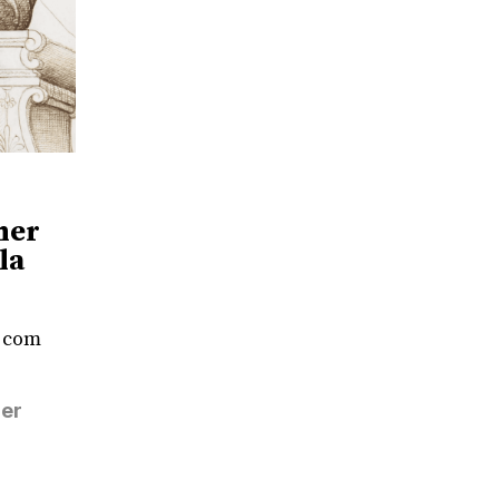
mer
la
s com
rer