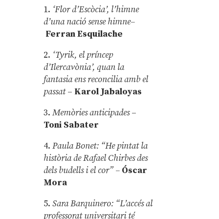
1.
‘Flor d’Escòcia’, l’himne
d’una nació sense himne–
Ferran Esquilache
2.
‘Tyrik, el príncep
d’Ilercavònia’, quan la
fantasia ens reconcilia amb el
passat
–
Karol Jabaloyas
3.
Memòries anticipades
–
Toni Sabater
4.
Paula Bonet: “He pintat la
història de Rafael Chirbes des
dels budells i el cor” –
Óscar
Mora
5.
Sara Barquinero: “L’accés al
professorat universitari té