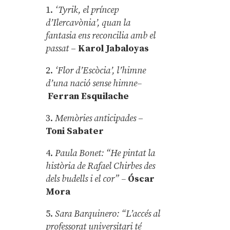
1.
‘Tyrik, el príncep
d’Ilercavònia’, quan la
fantasia ens reconcilia amb el
passat
–
Karol Jabaloyas
2.
‘Flor d’Escòcia’, l’himne
d’una nació sense himne–
Ferran Esquilache
3.
Memòries anticipades
–
Toni Sabater
4.
Paula Bonet: “He pintat la
història de Rafael Chirbes des
dels budells i el cor” –
Óscar
Mora
5.
Sara Barquinero: “L’accés al
professorat universitari té