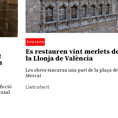
Jorn a jorn
Es restauren vint merlets d
:
la Llonja de València
n
Les obres tancaran una part de la plaça de
Mercat
ficció
Lletraferit
casal