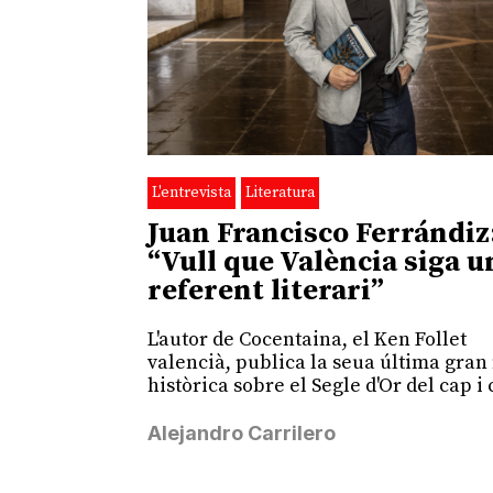
L'entrevista
Literatura
Juan Francisco Ferrándiz
“Vull que València siga u
referent literari”
L'autor de Cocentaina, el Ken Follet
valencià, publica la seua última gran 
històrica sobre el Segle d'Or del cap i 
Alejandro Carrilero