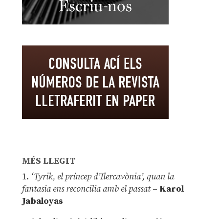
MÉS LLEGIT
1.
‘Tyrik, el príncep d’Ilercavònia’, quan la
fantasia ens reconcilia amb el passat
–
Karol
Jabaloyas