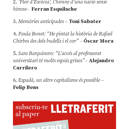
2.
‘Flor d’Escòcia’, l’himne d’una nació sense
himne–
Ferran Esquilache
3.
Memòries anticipades
–
Toni Sabater
4.
Paula Bonet: “He pintat la història de Rafael
Chirbes des dels budells i el cor” –
Óscar Mora
5.
Sara Barquinero: “L’accés al professorat
universitari té molts espais grisos”
–
Alejandro
Carrilero
6.
Espadà, un altre capitalisme és possible
–
Felip Bens