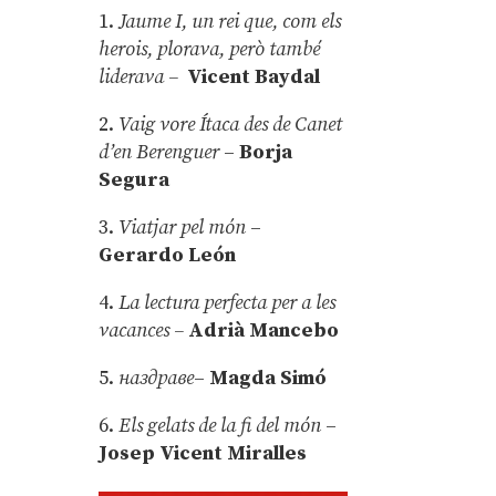
1.
Jaume I, un rei que, com els
herois, plorava, però també
liderava –
Vicent Baydal
2.
Vaig vore Ítaca des de Canet
d’en Berenguer
–
Borja
Segura
3.
Viatjar pel món
–
Gerardo León
4.
La lectura perfecta per a les
vacances –
Adrià Mancebo
5.
наздраве
–
Magda Simó
6.
Els gelats de la fi del món
–
Josep Vicent Miralles