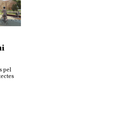
mi
s pel
tectes