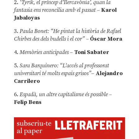
2.
‘Tyrik, el príncep d’Ilercavònia’, quan la
fantasia ens reconcilia amb el passat
–
Karol
Jabaloyas
3.
Paula Bonet: “He pintat la història de Rafael
Chirbes des dels budells i el cor” –
Óscar Mora
4.
Memòries anticipades
–
Toni Sabater
5.
Sara Barquinero: “L’accés al professorat
universitari té molts espais grisos”
–
Alejandro
Carrilero
6.
Espadà, un altre capitalisme és possible
–
Felip Bens