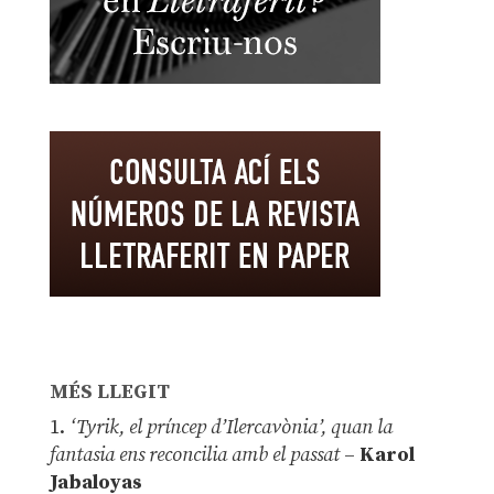
MÉS LLEGIT
1.
‘Tyrik, el príncep d’Ilercavònia’, quan la
fantasia ens reconcilia amb el passat
–
Karol
Jabaloyas