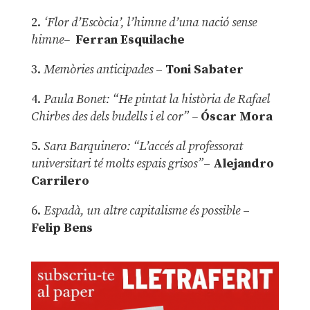
2.
‘Flor d’Escòcia’, l’himne d’una nació sense
himne–
Ferran Esquilache
3.
Memòries anticipades
–
Toni Sabater
4.
Paula Bonet: “He pintat la història de Rafael
Chirbes des dels budells i el cor” –
Óscar Mora
5.
Sara Barquinero: “L’accés al professorat
universitari té molts espais grisos”
–
Alejandro
Carrilero
6.
Espadà, un altre capitalisme és possible
–
Felip Bens