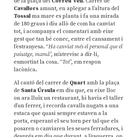
de la plaça del
Correu Vell
. Carrer de
Cavallers
amunt, en aplegar a l’altura del
Tossal
ma mare es planta i fa una mirada
de 180 graus i diu allò de com ha canviat
tot, i acompanya el comentari amb eixe
gest que tan bé conec, entre el cansament i
l’estranyesa. “
Ha canviat més el personal que el
paisatge, mamà
”, m’atrevisc a dir-li,
esmortint la cosa. “
Tot
”, em respon
lacònica.
Al cantó del carrer de
Quart
amb la plaça
de
Santa Úrsula
em diu que, en eixe lloc
on ara lluïx un restaurant, hi havia el taller
d’un ferrer, i recorda cavalls nugats a una
estaca que quasi sempre estaven a la
porta, esperant el seu torn per tal que els
posaren o canviaren les seues ferradures, i
després em diu que davant, a l’esquerra, on