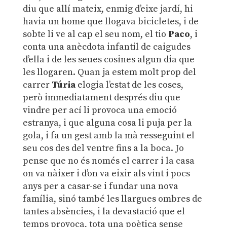
diu que allí mateix, enmig d’eixe jardí, hi
havia un home que llogava bicicletes, i de
sobte li ve al cap el seu nom, el tio
Paco
, i
conta una anècdota infantil de caigudes
d’ella i de les seues cosines algun dia que
les llogaren. Quan ja estem molt prop del
carrer
Túria
elogia l’estat de les coses,
però immediatament després diu que
vindre per ací li provoca una emoció
estranya, i que alguna cosa li puja per la
gola, i fa un gest amb la mà resseguint el
seu cos des del ventre fins a la boca. Jo
pense que no és només el carrer i la casa
on va nàixer i d’on va eixir als vint i pocs
anys per a casar-se i fundar una nova
família, sinó també les llargues ombres de
tantes absències, i la devastació que el
temps provoca, tota una poètica sense