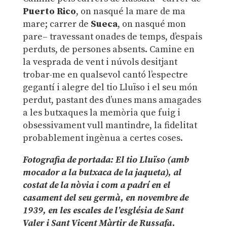
Puerto Rico
, on nasqué la mare de ma
mare; carrer de
Sueca
, on nasqué mon
pare– travessant onades de temps, d’espais
perduts, de persones absents. Camine en
la vesprada de vent i núvols desitjant
trobar-me en qualsevol cantó l’espectre
gegantí i alegre del tio Lluïso i el seu món
perdut, pastant des d’unes mans amagades
a les butxaques la memòria que fuig i
obsessivament vull mantindre, la fidelitat
probablement ingènua a certes coses.
Fotografia de portada: El tio Lluïso (amb
mocador a la butxaca de la jaqueta), al
costat de la nòvia i com a padrí en el
casament del seu germà, en novembre de
1939, en les escales de l’església de Sant
Valer i Sant Vicent Màrtir de Russafa.