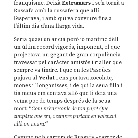
franquisme. Deixà
Extramurs
i se’n tornà a
Russafa amb la russafera que allí
l’esperava, i amb qui va conviure fins a
l’últim dia d’una llarga vida.
Seria quasi un ancià però jo mantinc d’ell
un últim record vigorós, imponent, el que
projectava un gegant de gran corpulència
travessat pel caràcter amistós i rialler que
sempre va tindre. I que en les Pasqües
pujava al
Vedat
i ens portava xocolate,
mones i llonganisses, i de qui la seua filla i
tia meua em contava allò que li deia una
veïna poc de temps després de la seua
mort: “
Com m’enrecorde de ton pare! Que
simpàtic que era, i sempre parlant en valencià
allà on anara!
”
Camine pels carrers de Russafa –carrer de