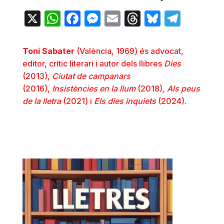
X
WhatsApp
Facebook
Messenger
Email
Threads
Bluesky
Teleg
Toni Sabater
(València, 1969) és advocat,
editor, crític literari i autor dels llibres
Dies
(2013),
Ciutat de campanars
(2016),
Insistències en la llum
(2018)
, Als peus
de la lletra
(2021) i
Els dies inquiets
(2024).