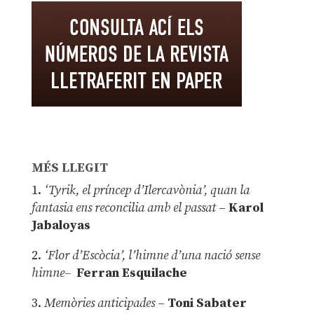
MÉS LLEGIT
1.
‘Tyrik, el príncep d’Ilercavònia’, quan la
fantasia ens reconcilia amb el passat
–
Karol
Jabaloyas
2.
‘Flor d’Escòcia’, l’himne d’una nació sense
himne–
Ferran Esquilache
3.
Memòries anticipades
–
Toni Sabater