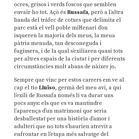
ocres, grisos i verds foscos que semblen
envair-ho tot. Açò és
Russafa
, però a l’altra
banda del tràfec de cotxes que delimita el
parc està el vell poble mil·lenari d’on
isqueren la majoria dels meus, la meua
pàtria menuda, tan desconeguda i
fugissera, i de la qual s’exiliaren quasi tots
per altres espais de la ciutat i per diferents
circumstàncies molt abans de nàixer jo.
Sempre que vinc per estos carrers em ve al
cap el tio
Lluïso
, germà del meu avi, a qui
l’exili de Russafa només li va durar uns
pocs anys: els que es va mantindre
l’aparença d’un matrimoni que seria
desballestat per una història d’amor i
adulteri que no tots s’haurien atrevit a
enfrontar en l’etapa més salvatge del