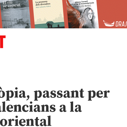
iòpia, passant per
alencians a la
oriental