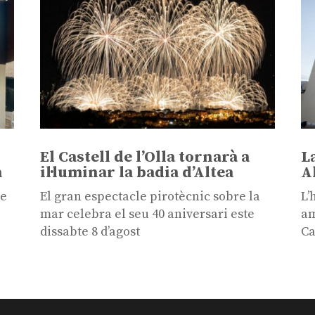
El Castell de l’Olla tornarà a
L
a
il·luminar la badia d’Altea
A
te
El gran espectacle pirotècnic sobre la
L’
i
mar celebra el seu 40 aniversari este
am
dissabte 8 d’agost
Ca