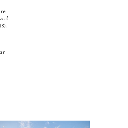
bre
o el
18).
tar