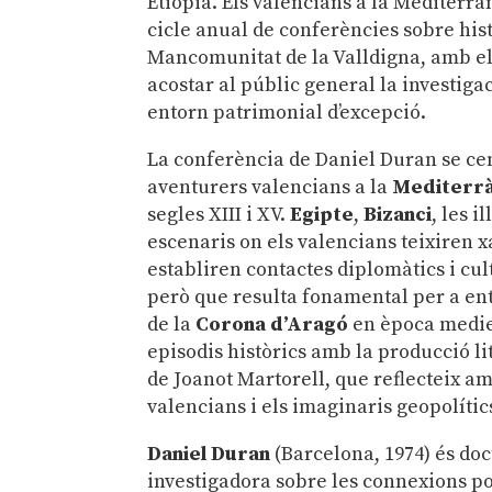
Etiòpia. Els valencians a la Mediterràn
cicle anual de conferències sobre his
Mancomunitat de la Valldigna, amb el 
acostar al públic general la investiga
entorn patrimonial d’excepció.
La conferència de Daniel Duran se cen
aventurers valencians a la
Mediterrà
segles XIII i XV.
Egipte
,
Bizanci
, les il
escenaris on els valencians teixiren 
establiren contactes diplomàtics i cu
però que resulta fonamental per a en
de la
Corona d’Aragó
en època mediev
episodis històrics amb la producció 
de Joanot Martorell, que reflecteix a
valencians i els imaginaris geopolítics
Daniel Duran
(Barcelona, 1974) és doc
investigadora sobre les connexions pol