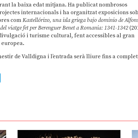
rant la baixa edat mitjana. Ha publicat nombrosos
rojectes internacionals i ha organitzat exposicions so
ibres com
Kastellórizo, una isla griega bajo dominio de Alfons
el viatge fet per Berenguer Benet a Romania: 1341-1342
(20
ivulgació i turisme cultural, fent accessibles al gran
a europea.
nestir de Valldigna i l’entrada serà lliure fins a comple
ads
uesky
Telegram