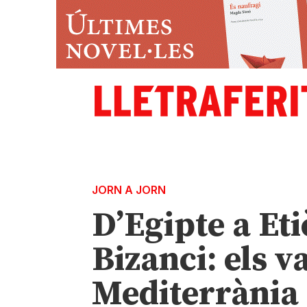
JORN A JORN
D’Egipte a Et
Bizanci: els v
Mediterrània 