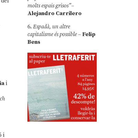
 del
molts espais grisos”
–
Alejandro Carrilero
n
6.
Espadà, un altre
capitalisme és possible
–
Felip
Bens
ia
i
nch
 i