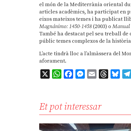
el món de la Mediterrània oriental du
articles acadèmics, ha participat en p
eixos mateixos temes i ha publicat ll
Magnánimo: 1450-1458
(2003) o
Manual d
També ha destacat pel seu treball de d
públic temes complexos de la històri
L’acte tindrà lloc a l’almàssera del Mo
aforament.
X
WhatsApp
Facebook
Messenger
Email
Thre
Bl
Et pot interessar