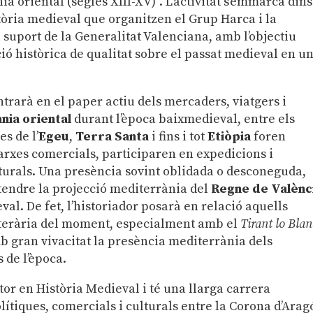
ia oriental (segles XIII-XV)”. L’activitat s’emmarca dins
tòria medieval que organitzen el Grup Harca i la
suport de la Generalitat Valenciana, amb l’objectiu
ció històrica de qualitat sobre el passat medieval en u
trarà en el paper actiu dels mercaders, viatgers i
nia oriental
durant l’època baixmedieval, entre els
les de l’
Egeu
,
Terra Santa
i fins i tot
Etiòpia
foren
xarxes comercials, participaren en expedicions i
lturals. Una presència sovint oblidada o desconeguda,
tendre la projecció mediterrània del
Regne de Valènc
al. De fet, l’historiador posarà en relació aquells
literària del moment, especialment amb el
Tirant lo Bla
mb gran vivacitat la presència mediterrània dels
 de l’època.
tor en Història Medieval i té una llarga carrera
ítiques, comercials i culturals entre la Corona d’Aragó