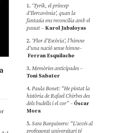
1.
‘Tyrik, el príncep
d’Ilercavònia’, quan la
fantasia ens reconcilia amb el
passat
–
Karol Jabaloyas
2.
‘Flor d’Escòcia’, l’himne
d’una nació sense himne–
Ferran Esquilache
3.
Memòries anticipades
–
la
Toni Sabater
4.
Paula Bonet: “He pintat la
història de Rafael Chirbes des
dels budells i el cor” –
Óscar
Mora
or
5.
Sara Barquinero: “L’accés al
professorat universitari té