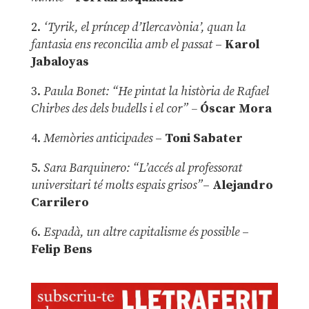
2.
‘Tyrik, el príncep d’Ilercavònia’, quan la
fantasia ens reconcilia amb el passat
–
Karol
Jabaloyas
3.
Paula Bonet: “He pintat la història de Rafael
Chirbes des dels budells i el cor” –
Óscar Mora
4.
Memòries anticipades
–
Toni Sabater
5.
Sara Barquinero: “L’accés al professorat
universitari té molts espais grisos”
–
Alejandro
Carrilero
6.
Espadà, un altre capitalisme és possible
–
Felip Bens