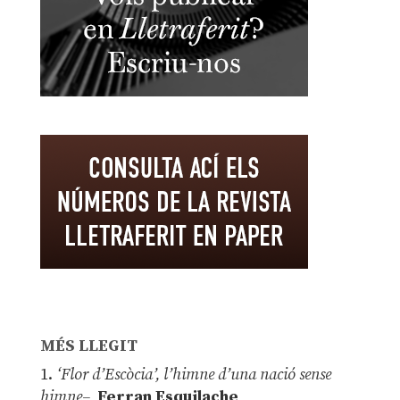
MÉS LLEGIT
1.
‘Flor d’Escòcia’, l’himne d’una nació sense
himne–
Ferran Esquilache