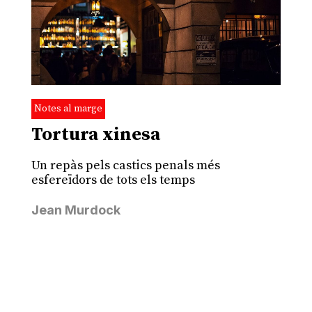
Notes al marge
Tortura xinesa
Un repàs pels castics penals més
esfereïdors de tots els temps
Jean Murdock