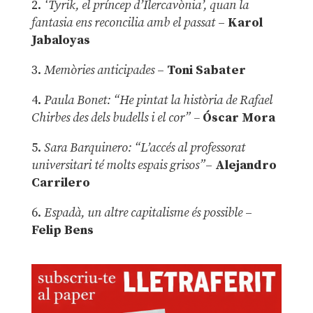
2.
‘Tyrik, el príncep d’Ilercavònia’, quan la
fantasia ens reconcilia amb el passat
–
Karol
Jabaloyas
3.
Memòries anticipades
–
Toni Sabater
4.
Paula Bonet: “He pintat la història de Rafael
Chirbes des dels budells i el cor” –
Óscar Mora
5.
Sara Barquinero: “L’accés al professorat
universitari té molts espais grisos”
–
Alejandro
Carrilero
6.
Espadà, un altre capitalisme és possible
–
Felip Bens