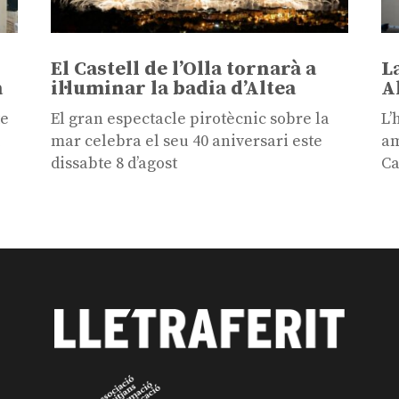
El Castell de l’Olla tornarà a
L
a
il·luminar la badia d’Altea
A
te
El gran espectacle pirotècnic sobre la
L’
i
mar celebra el seu 40 aniversari este
am
dissabte 8 d’agost
Ca