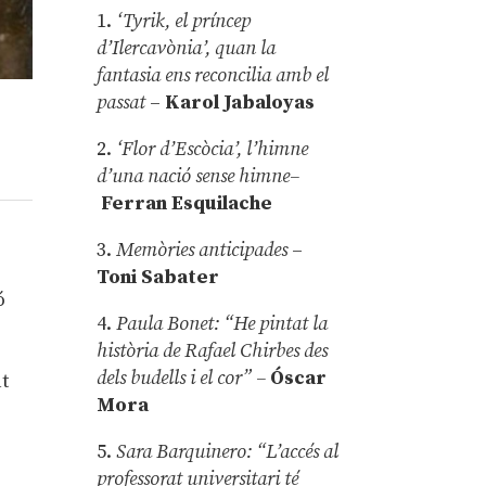
1.
‘Tyrik, el príncep
d’Ilercavònia’, quan la
fantasia ens reconcilia amb el
passat
–
Karol Jabaloyas
2.
‘Flor d’Escòcia’, l’himne
d’una nació sense himne–
Ferran Esquilache
3.
Memòries anticipades
–
Toni Sabater
ó
4.
Paula Bonet: “He pintat la
història de Rafael Chirbes des
dels budells i el cor” –
Óscar
at
Mora
5.
Sara Barquinero: “L’accés al
professorat universitari té