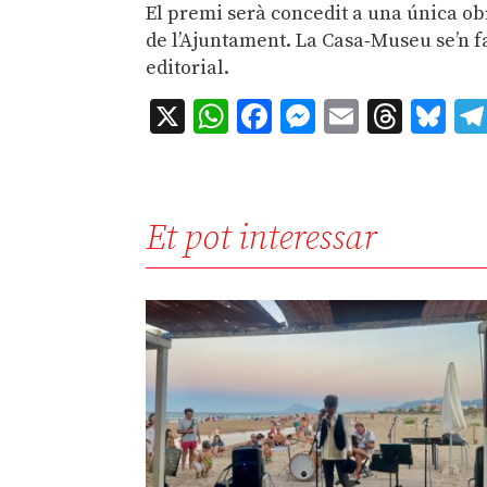
El premi serà concedit a una única obr
de l’Ajuntament. La Casa‑Museu se’n fa
editorial.
X
WhatsApp
Facebook
Messenger
Email
Thre
Bl
Et pot interessar