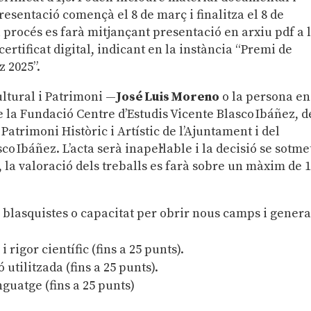
resentació començà el 8 de març i finalitza el 8 de
el procés es farà mitjançant presentació en arxiu pdf a 
ertificat digital, indicant en la instància “Premi de
z 2025”.
Cultural i Patrimoni —
José Luis Moreno
o la persona en
 la Fundació Centre d’Estudis Vicente Blasco Ibáñez, d
 Patrimoni Històric i Artístic de l’Ajuntament i del
o Ibáñez. L’acta serà inapel·lable i la decisió se sotme
 l
a valoració dels treballs es farà sobre un màxim de 
s blasquistes o capacitat per obrir nous camps i gener
igor científic (fins a 25 punts).
utilitzada (fins a 25 punts).
nguatge (fins a 25 punts)