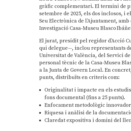
gràfic complementari.
El termini de p
setembre de 2025, els dos inclosos, i 
Seu Electrònica de l’Ajuntament, amb c
Investigació Casa‑Museu Blasco Ibáñe
El jurat, presidit pel regidor d’Acció 
qui delegue—, inclou representants de
Universitat de València, del Servici de
personal tècnic de la Casa‑Museu Blasc
a la Junta de Govern Local. En concret,
punts, distribuïts en criteris com:
Originalitat i impacte en els estudi
fons documental (fins a 25 punts).
Enfocament metodològic innovador i r
Riquesa i anàlisi de la documentació 
Claredat expositiva i domini del lle