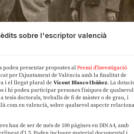
èdits sobre l'escriptor valencià
es poden presentar propostes al
Premi d’Investigació
ocat per l’Ajuntament de València amb la finalitat de
a i el llegat plural de
Vicent Blasco Ibáñez
. La dotaci
s i hi p
oden participar persones físiques de qualsevol
 tesis doctorals, treballs de fi de màster o de grau, i
tellà com en valencià, sobre qualsevol aspecte relacion
obres han de ser de més de 100 pàgines en DIN A4, amb
rlineat d’1,5. Poden incloure material documental i