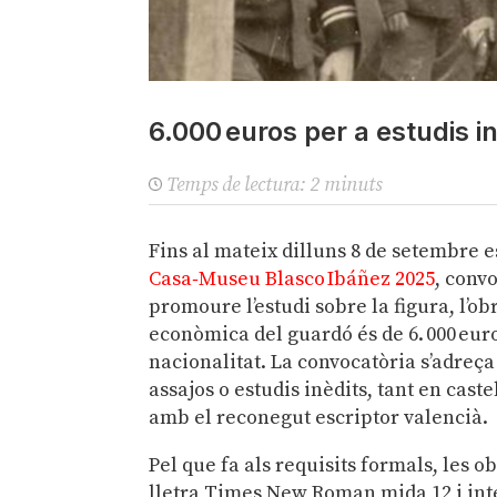
6.000 euros per a estudis in
Temps de lectura:
2
minuts
Fins al mateix dilluns 8 de setembre 
Casa‑Museu Blasco Ibáñez 2025
, conv
promoure l’estudi sobre la figura, l’obr
econòmica del guardó és de 6. 000 euro
nacionalitat. La convocatòria s’adreça a
assajos o estudis inèdits, tant en cas
amb el reconegut escriptor valencià.
Pel que fa als requisits formals, les 
lletra Times New Roman mida 12 i inte