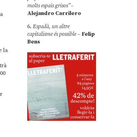
molts espais grisos”
–
Alejandro Carrilero
la
6.
Espadà, un altre
capitalisme és possible
–
Felip
Bens
e la
trà
100
ar