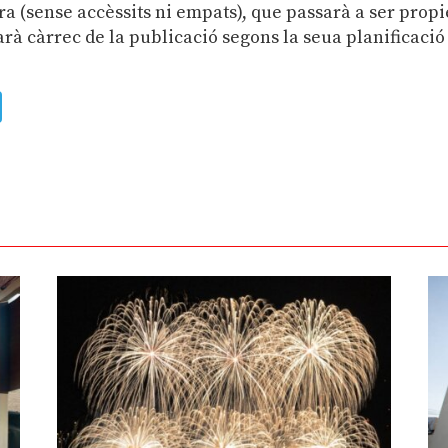
a (sense accèssits ni empats), que passarà a ser propi
rà càrrec de la publicació segons la seua planificació
ads
uesky
Telegram